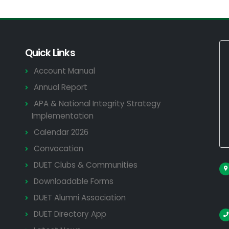
Quick Links
Account Manual
Annual Report
APA & National Integrity Strategy
Implementation
Calendar 2026
Convocation
DUET Clubs & Communities
Downloadable Forms
DUET Alumni Association
DUET Directory App