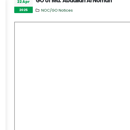
GO of Md. Abdullah Al Noman
22 Apr
2025
NOC/GO Notices