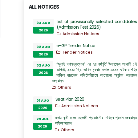
ALL NOTICES
List of provisionally selected candidates
04 AUG
(Admission Test 2026)
2026
Admission Notices
e-GP Tender Notice
02 AUG
Tender Notices
2026
“জুলাই গণঅভ্যুত্থান” এর ২য় বর্ষপূর্তি উপলক্ষ্যে আগামী ৫ই
02 AUG
আগস্ট, ২০২৬ খ্রি. তারিখ বুধবার সকাল ১০:০০ ঘটিকায় শহিদ
2026
শাকিল পারভেজ অডিটোরিয়ামে আলোচনা অনুষ্ঠান আয়োজন
সংক্রান্ত
Others
Seat Plan 2026
01 AUG
Admission Notices
2026
মাদাম কুরী হলের সহকারী প্রভোস্টের দায়িত্ব প্রদান সংক্রান্ত
29 JUL
অফিস আদেশ
2026
Others