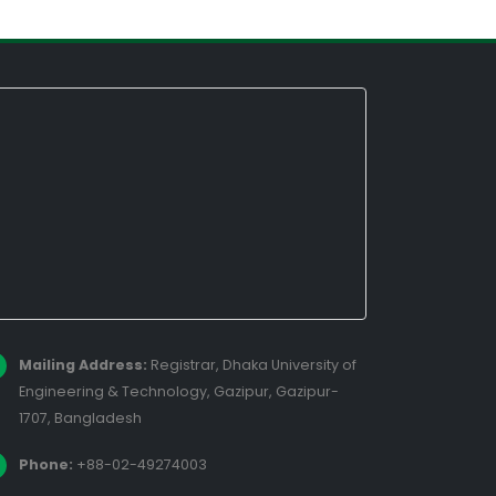
Mailing Address:
Registrar, Dhaka University of
Engineering & Technology, Gazipur, Gazipur-
1707, Bangladesh
Phone:
+88-02-49274003