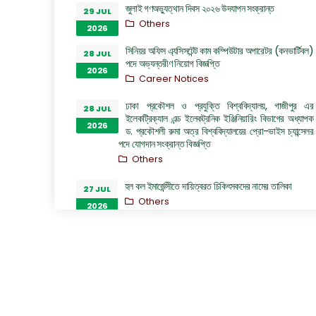
জুলাই গণঅভ্যুত্থান দিবস ২০২৬ উদযাপন সংক্রান্ত
29 JUL
Others
2026
সিনিয়র অফিস এ্যসিসটেন্ট কাম কম্পিউটার অপারেটর (কনভার্টিবল)
28 JUL
পদে অভ্যন্তরীণ নিয়োগ বিজ্ঞপ্তি
2026
Career Notices
ঢাকা প্রকৌশল ও প্রযুক্তি বিশ্ববিদ্যালয়, গাজীপুর এর
28 JUL
ইলেকট্রিক্যাল এন্ড ইলেকট্রনিক ইঞ্জিনিয়ারিং বিভাগের অধ্যাপক
2026
ড. প্রকৌশলী রুমা অত্র বিশ্ববিদ্যালয়ের প্রো-ভাইস চ্যান্সেলর
পদে যোগদান সংক্রান্ত বিজ্ঞপ্তি
Others
হল কল ইমার্জেন্সীতে দায়িত্বরত চিকিৎসকদের নামের তালিকা
27 JUL
Others
2026
“জুলাই গণঅভ্যুত্থান দিবস ২০২৬” পালন উপলক্ষ্যে গঠিত কমিটির
26 JUL
অফিস আদেশ
2026
Others
GO of Prof. Dr. Biplov Kumar Roy
22 JUL
NOC/GO Notices
2026