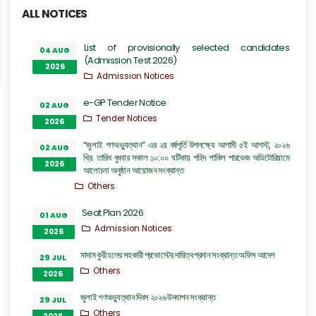
ALL NOTICES
List of provisionally selected candidates
04 AUG
(Admission Test 2026)
2026
Admission Notices
e-GP Tender Notice
02 AUG
Tender Notices
2026
“জুলাই গণঅভ্যুত্থান” এর ২য় বর্ষপূর্তি উপলক্ষ্যে আগামী ৫ই আগস্ট, ২০২৬
02 AUG
খ্রি. তারিখ বুধবার সকাল ১০:০০ ঘটিকায় শহিদ শাকিল পারভেজ অডিটোরিয়ামে
2026
আলোচনা অনুষ্ঠান আয়োজন সংক্রান্ত
Others
Seat Plan 2026
01 AUG
Admission Notices
2026
মাদাম কুরী হলের সহকারী প্রভোস্টের দায়িত্ব প্রদান সংক্রান্ত অফিস আদেশ
29 JUL
Others
2026
জুলাই গণঅভ্যুত্থান দিবস ২০২৬ উদযাপন সংক্রান্ত
29 JUL
Others