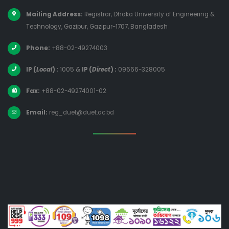
Mailing Address:
Registrar, Dhaka University of Engineering &
Technology, Gazipur, Gazipur-1707, Bangladesh
Phone:
+88-02-49274003
IP (
Local
) :
1005
&
IP (
Direct
) :
09666-328005
Fax:
+88-02-49274001-02
Email:
reg_duet@duet.ac.bd