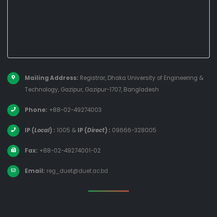
Mailing Address:
Registrar, Dhaka University of Engineering &
Technology, Gazipur, Gazipur-1707, Bangladesh
Phone:
+88-02-49274003
IP (
Local
) :
1005
&
IP (
Direct
) :
09666-328005
Fax:
+88-02-49274001-02
Email:
reg_duet@duet.ac.bd