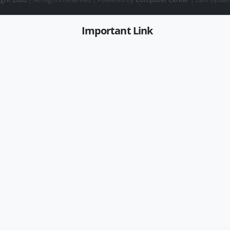
Important Link