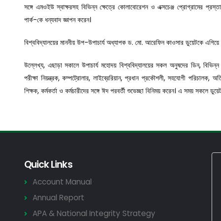
সঙ্গে এমওইউ স্বাক্ষরসহ বিভিন্ন ক্ষেত্রে কোলাবোরেশন ও এক্সচেঞ্জ প্রোগ্রামের প
পার্ক-কে ধন্যবাদ জ্ঞাপন করেন।
বিশ্ববিদ্যালয়ের মাননীয় উপ-উপাচার্য অধ্যাপক ড. মো. আরেফিন কাওসার ডুয়েটকে এগিয়
উল্লেখ্য, এছাড়া সকালে উপাচার্য মহোদয় বিশ্ববিদ্যালয়ের সকল অনুষদের ডিন, বিভিন্ন ব
পরীক্ষা নিয়ন্ত্রক, কম্পট্রোলার, লাইব্রেরিয়ান, প্রধান প্রকৌশলী, সহযোগী পরিচালক,
শিক্ষক, কর্মকর্তা ও কর্মচারীদের সঙ্গে ঈদ পরবর্তী শুভেচ্ছা বিনিময় করেন। এ সময় সকলে ডুয়
Quick Links
Account Manual
Annual Report
APA & National Integrity Strategy