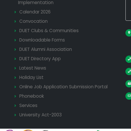
Implementation
Calendar 2026
Convocation
DUET Clubs & Communities
Downloadable Forms
DUET Alumni Association
DUET Directory App
Latest News
Holiday List
Online Job Application Submission Portal
Phonebook
Services
University Act-2003