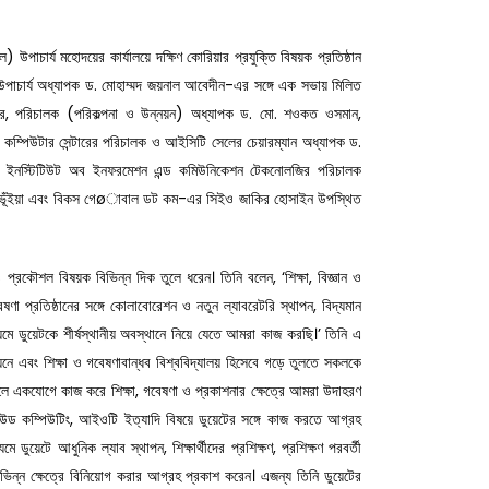
উপাচার্য মহোদয়ের কার্যালয়ে দক্ষিণ কোরিয়ার প্রযুক্তি বিষয়ক প্রতিষ্ঠান
উপাচার্য অধ্যাপক ড. মোহাম্মদ জয়নাল আবেদীন-এর সঙ্গে এক সভায় মিলিত
ার, পরিচালক (পরিকল্পনা ও উন্নয়ন) অধ্যাপক ড. মো. শওকত ওসমান,
াম, কম্পিউটার সেন্টারের পরিচালক ও আইসিটি সেলের চেয়ারম্যান অধ্যাপক ড.
ন, ইনস্টিটিউট অব ইনফরমেশন এন্ড কমিউনিকেশন টেকনোলজির পরিচালক
্দিন ভূঁইয়া এবং বিকস গেøাবাল ডট কম-এর সিইও জাকির হোসাইন উপস্থিত
প্রকৌশল বিষয়ক বিভিন্ন দিক তুলে ধরেন। তিনি বলেন, ‘শিক্ষা, বিজ্ঞান ও
ষণা প্রতিষ্ঠানের সঙ্গে কোলাবোরেশন ও নতুন ল্যাবরেটরি স্থাপন, বিদ্যমান
যমে ডুয়েটকে শীর্ষস্থানীয় অবস্থানে নিয়ে যেতে আমরা কাজ করছি।’ তিনি এ
্নয়নে এবং শিক্ষা ও গবেষণাবান্ধব বিশ্ববিদ্যালয় হিসেবে গড়ে তুলতে সকলকে
ে একযোগে কাজ করে শিক্ষা, গবেষণা ও প্রকাশনার ক্ষেত্রে আমরা উদাহরণ
ক্লাউড কম্পিউটিং, আইওটি ইত্যাদি বিষয়ে ডুয়েটের সঙ্গে কাজ করতে আগ্রহ
মে ডুয়েটে আধুনিক ল্যাব স্থাপন, শিক্ষার্থীদের প্রশিক্ষণ, প্রশিক্ষণ পরবর্তী
 বিভিন্ন ক্ষেত্রে বিনিয়োগ করার আগ্রহ প্রকাশ করেন। এজন্য তিনি ডুয়েটের