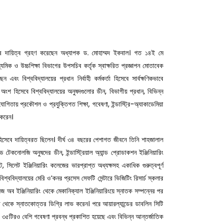
Next
সেবে দায়িত্ব গ্রহণ করেছেন অধ্যাপক ড. মোহাম্মদ ইকবাল। গত ১৪ই মে
াধ্যমিক ও উচ্চশিক্ষা বিভাগের উপসচিব কর্তৃক স্বাক্ষরিত প্রজ্ঞাপন মোতাবেক
ং বিশ্ববিদ্যালয়ের প্রধান নির্বাহী কর্মকর্তা হিসেবে সার্বক্ষণিকভাবে
 অংশ হিসেবে বিশ্ববিদ্যালয়ের অনুষদগুলোর ডীন, বিভাগীয় প্রধান, বিভিন্ন
িতায় প্রকৌশল ও প্রযুক্তিগত শিক্ষা, গবেষণা, ইন্ডাস্ট্রি-অ্যাকাডেমিয়া
ত করেন।
র্য হিসেবে দায়িত্বরত ছিলেন। দীর্ঘ ৩৪ বছরের পেশাগত জীবনে তিনি শাহজালাল
ন্ড টেকনোলজি অনুষদের ডীন, ইন্ডাস্ট্রিয়াল অ্যান্ড প্রোডাকশন ইঞ্জিনিয়ারিং
ট, সিলেট ইঞ্জিনিয়ারিং কলেজের ভারপ্রাপ্ত অধ্যক্ষসহ একাধিক গুরুত্বপূর্ণ
বিশ্ববিদ্যালয়ের মেরি ও’কনর প্রসেস সেফটি সেন্টারে ভিজিটিং রিসার্চ স্কলার
জ অব ইঞ্জিনিয়ারিং থেকে মেকানিক্যাল ইঞ্জিনিয়ারিংয়ে স্নাতক সম্পন্নের পর
ভাগ থেকে স্নাতকোত্তর ডিগ্রি লাভ করেন। পরে আয়ারল্যান্ডের ডাবলিন সিটি
ঁর ৩৫টিরও বেশি গবেষণা প্রবন্ধ প্রকাশিত হয়েছে এবং বিভিন্ন আন্তর্জাতিক