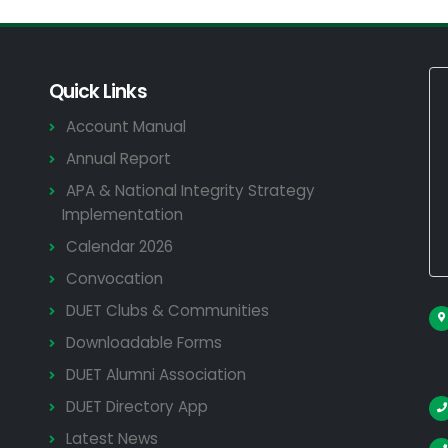
Quick Links
Account Manual
Annual Report
APA & National Integrity Strategy
Implementation
Calendar 2026
Convocation
DUET Clubs & Communities
Downloadable Forms
DUET Alumni Association
DUET Directory App
Latest News