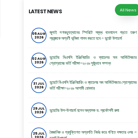
All News
LATEST NEWS
জুলাই গণঅভ্যুত্থানের স্পিরিটে সমৃদ্ধ বাংলাদেশ গড়তে তরুণ
05 AUG
2026
প্রজন্মকে অগ্রণী ভূমিকা পালন করতে হবে - ডুয়েট উপাচার্য
ডুয়েটের বিএসসি ইঞ্জিনিয়ারিং ও ব্যাচেলর অব আর্কিটেকচার
02 AUG
2026
প্রোগ্রামের ভর্তি পরীক্ষা-২০২৬ সুষ্ঠুভাবে সম্পন্ন
ডুয়েটে বিএসসি ইঞ্জিনিয়ারিং ও ব্যাচেলর অব আর্কিটেকচার প্রোগ্রামের
31 JUL
2026
ভর্তি পরীক্ষা-২০২৬ আগামী রোববার
29 JUL
ডুয়েটের উপ-উপাচার্য হলেন অধ্যাপক ড. প্রকৌশলী রুমা
2026
বৈজ্ঞানিক ও প্রযুক্তিগত অগ্রগতি নির্ভর করে গণিতে দক্ষতার ওপর -
25 JUL
2026