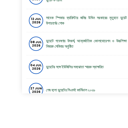
ডুয়েট উপাচার্য
সাবেক স্পিকার ব্যারিস্টার জমির উদ্দিন সরকারের মৃত্যুতে ডুয়েট
12 JUL
2026
উপাচার্যের শোক
ডুয়েটে গবেষণায় উৎকর্ষ, আন্তর্জাতিক কোলাবোরেশন ও উচ্চশিক্ষা
08 JUL
2026
বিষয়ক সেমিনার অনুষ্ঠিত
04 JUL
ডুয়েটের সঙ্গে ইউজিসির সমঝোতা স্মারক স্বাক্ষরিত
2026
27 JUN
শেষ হলো ডুয়েটের সিএসই কার্নিভাল ২০২৬
2026
26 JUN
ডুয়েটে দুই দিনব্যাপী সিএসই কার্নিভাল শুরু
2026