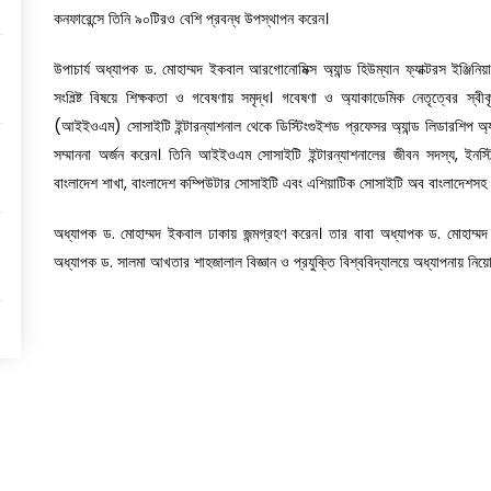
কনফারেন্সে তিনি ৯০টিরও বেশি প্রবন্ধ উপস্থাপন করেন।
উপাচার্য অধ্যাপক ড. মোহাম্মদ ইকবাল আরগোনোমিক্স অ্যান্ড হিউম্যান ফ্যাক্টরস ইঞ্জিনিয়ার
সংশ্ল্ষ্টি বিষয়ে শিক্ষকতা ও গবেষণায় সমৃদ্ধ। গবেষণা ও অ্যাকাডেমিক নেতৃত্বের স্বীকৃতি
(আইইওএম) সোসাইটি ইন্টারন্যাশনাল থেকে ডিস্টিংগুইশড প্রফেসর অ্যান্ড লিডারশিপ অ্যাও
সম্মাননা অর্জন করেন। তিনি আইইওএম সোসাইটি ইন্টারন্যাশনালের জীবন সদস্য, ইনস্
বাংলাদেশ শাখা, বাংলাদেশ কম্পিউটার সোসাইটি এবং এশিয়াটিক সোসাইটি অব বাংলাদেশসহ 
অধ্যাপক ড. মোহাম্মদ ইকবাল ঢাকায় জন্মগ্রহণ করেন। তার বাবা অধ্যাপক ড. মোহাম্মদ শ
অধ্যাপক ড. সালমা আখতার শাহজালাল বিজ্ঞান ও প্রযুক্তি বিশ্ববিদ্যালয়ে অধ্যাপনায় নি