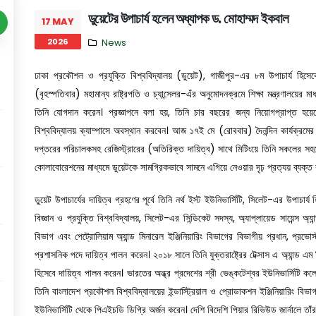
Previous
ডুয়েটের উপাচার্য হলেন অধ্যাপক ড. মোহাম্মদ ইকবাল
17 MAY
2026
News
ঢাকা প্রকৌশল ও প্রযুক্তি বিশ্ববিদ্যালয় (ডুয়েট), গাজীপুর-এর ৮ম উপাচার্য হি
(বৃহস্পতিবার) মহামান্য রাষ্ট্রপতি ও চ্যান্সেলর-এঁর অনুমোদনক্রমে শিক্ষা মন্ত্রণালয়ের ম
তিনি যোগদান করেন। প্রজ্ঞাপনে বলা হয়, তিনি চার বছরের জন্য নিয়োগপ্রাপ্ত হয়েছেন এব
বিশ্ববিদ্যালয় ক্যাম্পাসে অবস্থান করবেন। আজ ১৭ই মে (রোববার) দৈনন্দিন কার্যক্রমের
দপ্তরের পরিচালকসহ রেজিস্ট্রারের (অতিরিক্ত দায়িত্ব) সাথে মিটিংয়ে তিনি সকলের সহযোগ
কোলাবোরেশনের মাধ্যমে ডুয়েটকে সামগ্রিকভাবে সামনে এগিয়ে নেওয়ার দৃঢ় প্রত্যয় ব্যক্
ডুয়েট উপাচার্যের দায়িত্ব গ্রহণের পূর্বে তিনি নর্থ ইস্ট ইউনিভার্সিটি, সিলেট-এর উপাচা
বিজ্ঞান ও প্রযুক্তি বিশ্ববিদ্যালয়, সিলেট-এর সিন্ডিকেট সদস্য, অ্যাপ্লায়েড সায়েন্স অ্যা
বিভাগ এবং পেট্রোলিয়াম অ্যান্ড মিনারেল ইঞ্জিনিয়ারিং বিভাগের বিভাগীয় প্রধান, প্রভোস্
প্রশাসনিক পদে দায়িত্ব পালন করেন। ২০১৮ সালে তিনি যুক্তরাষ্ট্রের টেক্সাস এ অ্যান্ড এম 
হিসেবে দায়িত্ব পালন করেন। ভারতের অন্ধ্র প্রদেশের শ্রী ভেঙ্কটেশ্বর ইউনিভার্সিটি কলে
তিনি বাংলাদেশ প্রকৌশল বিশ্ববিদ্যালয়ের ইন্ডাস্ট্রিয়াল ও প্রোডাকশন ইঞ্জিনিয়ারিং বি
ইউনিভার্সিটি থেকে পিএইচডি ডিগ্রি অর্জন করেন। দেশি বিদেশি পিয়ার রিভিউড জার্নালে তা