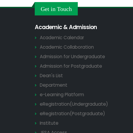
Get in Touch
Academic & Admission
Academic Calendar
Academic Collaboration
Admission for Undergraduate
Admission for Postgraduate
Dean's List
Department
e-Learning Platform
eRegistration(Undergraduate)
eRegistration(Postgraduate)
Institute
JESA Access