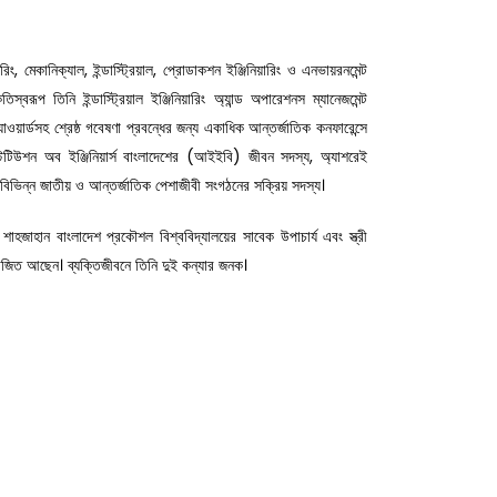
িং, মেকানিক্যাল, ইন্ডাস্ট্রিয়াল, প্রোডাকশন ইঞ্জিনিয়ারিং ও এনভায়রনমেন্ট
স্বরূপ তিনি ইন্ডাস্ট্রিয়াল ইঞ্জিনিয়ারিং অ্যান্ড অপারেশনস ম্যানেজমেন্ট
য়ার্ডসহ শ্রেষ্ঠ গবেষণা প্রবন্ধের জন্য একাধিক আন্তর্জাতিক কনফারেন্সে
টিটিউশন অব ইঞ্জিনিয়ার্স বাংলাদেশের (আইইবি) জীবন সদস্য, অ্যাশরেই
বিভিন্ন জাতীয় ও আন্তর্জাতিক পেশাজীবী সংগঠনের সক্রিয় সদস্য।
াহজাহান বাংলাদেশ প্রকৌশল বিশ্ববিদ্যালয়ের সাবেক উপাচার্য এবং স্ত্রী
য়োজিত আছেন। ব্যক্তিজীবনে তিনি দুই কন্যার জনক।