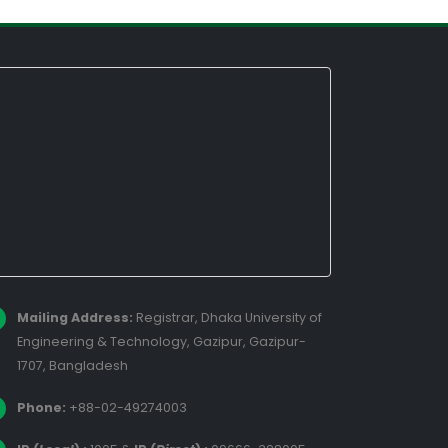
Mailing Address:
Registrar, Dhaka University of
Engineering & Technology, Gazipur, Gazipur-
1707, Bangladesh
Phone:
+88-02-49274003