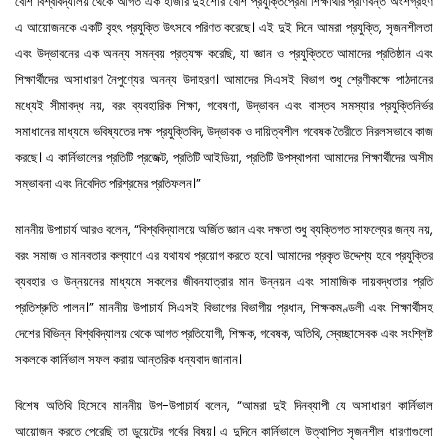
বেশি বিশ্ববিদ্যালয় থেকে আগত এক হাজার দুইশোর বেশি প্রযুক্তিপ্রেমী শিক্ষার্থীর প্রাণবন্ত অংশগ্রহণ
এ আয়োজনকে একটি বৃহৎ প্রযুক্তি উৎসবে পরিণত করেছে। এই দুই দিনে আমরা প্রযুক্তি, সৃজনশীলতা
এবং উদ্ভাবনের এক অনন্য সমন্বয় প্রত্যক্ষ করেছি, যা জ্ঞান ও প্রযুক্তিতে আমাদের প্রতিষ্ঠান এবং
শিক্ষার্থীদের অসাধারণ নৈপুণ্যের অনন্য উদাহরণ। আমাদের সিএসই বিভাগ শুধু শ্রেণীকক্ষে পাঠদানের
মধ্যেই সীমাবদ্ধ নয়, বরং ব্যবহারিক শিক্ষা, গবেষণা, উদ্ভাবন এবং বাস্তব সমস্যার প্রযুক্তিনির্ভর
সমাধানের মাধ্যমে ভবিষ্যতের দক্ষ প্রযুক্তিবিদ, উদ্ভাবক ও দায়িত্বশীল গবেষক তৈরীতে নিরলসভাবে কাজ
করছে। এ কার্নিভালের প্রতিটি প্রজেক্ট, প্রতিটি আইডিয়া, প্রতিটি উপস্থাপনা আমাদের শিক্ষার্থীদের অসীম
সম্ভাবনা এবং নিবেদিত পরিশ্রমের প্রতিফলন।”
মাননীয় উপাচার্য আরও বলেন, “বিশ্ববিদ্যালয়ে অর্জিত জ্ঞান এবং দক্ষতা শুধু ব্যক্তিগত সাফল্যের জন্য নয়,
বরং সমাজ ও মানবতার কল্যাণে এর যথাযথ প্রয়োগ করতে হবে। আমাদের প্রকৃত উদ্দেশ্য হবে প্রযুক্তির
ব্যবহার ও উন্নয়নের মাধ্যমে সকলের জীবনযাত্রার মান উন্নয়ন এবং সামাজিক দায়বদ্ধতার প্রতি
প্রতিশ্রুতি পালন।” মাননীয় উপাচার্য সিএসই বিভাগের বিভাগীয় প্রধান, শিক্ষকমণ্ডলী এবং শিক্ষার্থীসহ
দেশের বিভিন্ন বিশ্ববিদ্যালয় থেকে আগত প্রতিযোগী, শিক্ষক, গবেষক, অতিথি, স্বেচ্ছাসেবক এবং সংশ্লিষ্ট
সকলকে কার্নিভাল সফল করায় আন্তরিক ধন্যবাদ জানান।
বিশেষ অতিথি হিসেবে মাননীয় উপ-উপাচার্য বলেন, “আমরা দুই দিনব্যাপী যে অসাধারণ কার্নিভাল
আয়োজন করতে পেরেছি তা ডুয়েটের গর্বের বিষয়। এ দুদিনে কার্নিভালে উত্থাপিত সৃজনশীল ধারণাগুলো