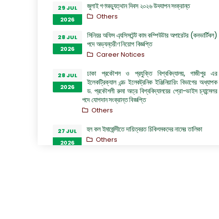
জুলাই গণঅভ্যুত্থান দিবস ২০২৬ উদযাপন সংক্রান্ত
29 JUL
Others
2026
সিনিয়র অফিস এ্যসিসটেন্ট কাম কম্পিউটার অপারেটর (কনভার্টিবল)
28 JUL
পদে অভ্যন্তরীণ নিয়োগ বিজ্ঞপ্তি
2026
Career Notices
ঢাকা প্রকৌশল ও প্রযুক্তি বিশ্ববিদ্যালয়, গাজীপুর এর
28 JUL
ইলেকট্রিক্যাল এন্ড ইলেকট্রনিক ইঞ্জিনিয়ারিং বিভাগের অধ্যাপক
2026
ড. প্রকৌশলী রুমা অত্র বিশ্ববিদ্যালয়ের প্রো-ভাইস চ্যান্সেলর
পদে যোগদান সংক্রান্ত বিজ্ঞপ্তি
Others
হল কল ইমার্জেন্সীতে দায়িত্বরত চিকিৎসকদের নামের তালিকা
27 JUL
Others
2026
“জুলাই গণঅভ্যুত্থান দিবস ২০২৬” পালন উপলক্ষ্যে গঠিত কমিটির
26 JUL
অফিস আদেশ
2026
Others
GO of Prof. Dr. Biplov Kumar Roy
22 JUL
NOC/GO Notices
2026