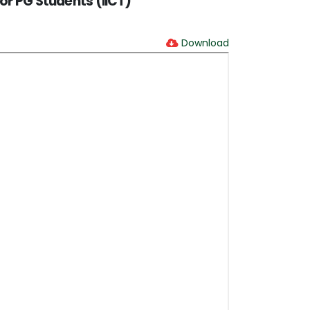
or PG Students (IICT)
Download