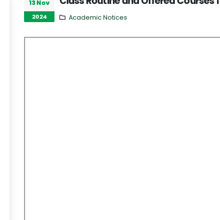
Class Routine and Offered Courses f
13 Nov
2024
Academic Notices