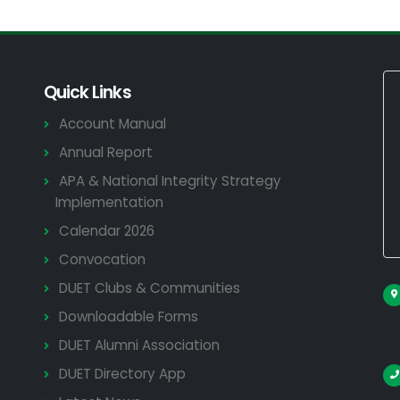
Quick Links
Account Manual
Annual Report
APA & National Integrity Strategy
Implementation
Calendar 2026
Convocation
DUET Clubs & Communities
Downloadable Forms
DUET Alumni Association
DUET Directory App