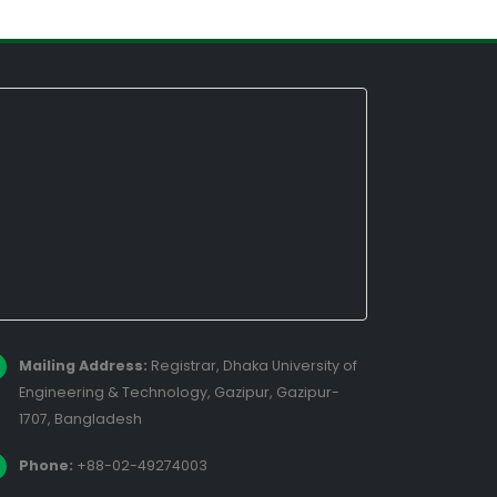
Mailing Address:
Registrar, Dhaka University of
Engineering & Technology, Gazipur, Gazipur-
1707, Bangladesh
Phone:
+88-02-49274003