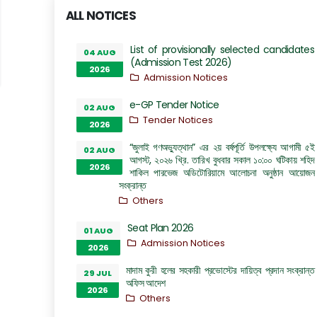
ALL NOTICES
List of provisionally selected candidates
04 AUG
(Admission Test 2026)
2026
Admission Notices
e-GP Tender Notice
02 AUG
Tender Notices
2026
“জুলাই গণঅভ্যুত্থান” এর ২য় বর্ষপূর্তি উপলক্ষ্যে আগামী ৫ই
02 AUG
আগস্ট, ২০২৬ খ্রি. তারিখ বুধবার সকাল ১০:০০ ঘটিকায় শহিদ
2026
শাকিল পারভেজ অডিটোরিয়ামে আলোচনা অনুষ্ঠান আয়োজন
সংক্রান্ত
Others
Seat Plan 2026
01 AUG
Admission Notices
2026
মাদাম কুরী হলের সহকারী প্রভোস্টের দায়িত্ব প্রদান সংক্রান্ত
29 JUL
অফিস আদেশ
2026
Others