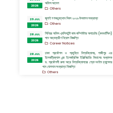
অফিস আদেশ
2026
Others
জুলাই গণঅভ্যুত্থান দিবস ২০২৬ উদযাপন সংক্রান্ত
29 JUL
Others
2026
সিনিয়র অফিস এ্যসিসটেন্ট কাম কম্পিউটার অপারেটর (কনভার্টিবল)
28 JUL
পদে অভ্যন্তরীণ নিয়োগ বিজ্ঞপ্তি
2026
Career Notices
ঢাকা প্রকৌশল ও প্রযুক্তি বিশ্ববিদ্যালয়, গাজীপুর এর
28 JUL
ইলেকট্রিক্যাল এন্ড ইলেকট্রনিক ইঞ্জিনিয়ারিং বিভাগের অধ্যাপক
2026
ড. প্রকৌশলী রুমা অত্র বিশ্ববিদ্যালয়ের প্রো-ভাইস চ্যান্সেলর
পদে যোগদান সংক্রান্ত বিজ্ঞপ্তি
Others
হল কল ইমার্জেন্সীতে দায়িত্বরত চিকিৎসকদের নামের তালিকা
27 JUL
Others
2026
“জুলাই গণঅভ্যুত্থান দিবস ২০২৬” পালন উপলক্ষ্যে গঠিত কমিটির
26 JUL
অফিস আদেশ
2026
Others