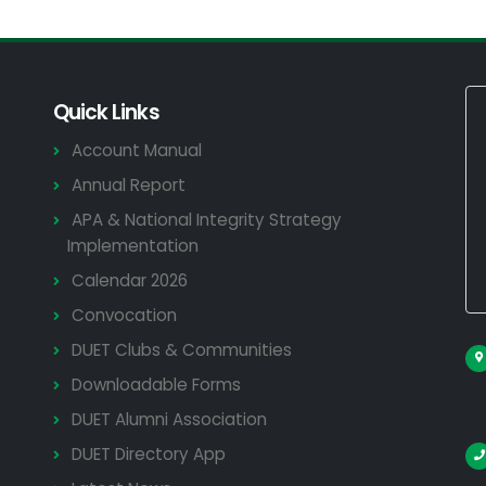
Quick Links
Account Manual
Annual Report
APA & National Integrity Strategy
Implementation
Calendar 2026
Convocation
DUET Clubs & Communities
Downloadable Forms
DUET Alumni Association
DUET Directory App