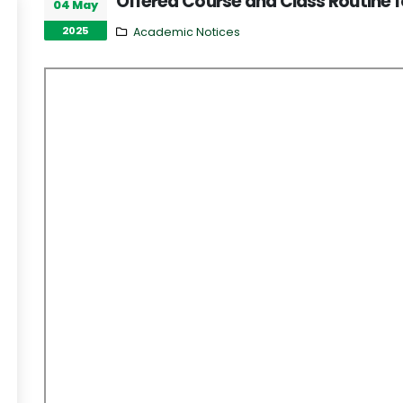
Offered Course and Class Routine 
04 May
2025
Academic Notices