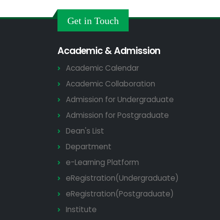
GO of Prof. Dr. Biplov Kumar Roy
22 JUL
NOC/GO Notices
Get in Touch
2026
Research and Academic Committee এর
22 JUL
নোটিশ
Academic & Admission
2026
Others
Academic Calendar
জনাব সামিউল ইসলাম এর NOC
21 JUL
Academic Collaboration
NOC/GO Notices
2026
Admission for Undergraduate
কাজী নজরুল ইসলাম হলের সহকারী প্রভোস্টের দায়িত্ব প্রদান
21 JUL
সংক্রান্ত অফিস আদেশ
Admission for Postgraduate
2026
Others
Dean's List
আবাসিক হলে সীট বরাদ্দ সংক্রান্ত বিজ্ঞপ্তি
21 JUL
Department
Others
2026
e-Learning Platform
ডুয়েট এর পুরাতন/অকেজো/পরিত্যক্ত মালমাল নিলামে বিক্রির
21 JUL
eRegistration(Undergraduate)
নিলাম বিজ্ঞপ্তি
2026
Tender Notices
eRegistration(Postgraduate)
Institute
জনাব আবদুল আলী এর NOC
20 JUL