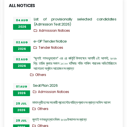
ALL NOTICES
List of provisionally selected candidates
04 AUG
(Admission Test 2026)
2026
Admission Notices
e-GP Tender Notice
02 AUG
Tender Notices
2026
“জুলাই গণঅভ্যুত্থান” এর ২য় বর্ষপূর্তি উপলক্ষ্যে আগামী ৫ই আগস্ট, ২০২৬
02 AUG
খ্রি. তারিখ বুধবার সকাল ১০:০০ ঘটিকায় শহিদ শাকিল পারভেজ অডিটোরিয়ামে
2026
আলোচনা অনুষ্ঠান আয়োজন সংক্রান্ত
Others
Seat Plan 2026
01 AUG
Admission Notices
2026
মাদাম কুরী হলের সহকারী প্রভোস্টের দায়িত্ব প্রদান সংক্রান্ত অফিস আদেশ
29 JUL
Others
2026
জুলাই গণঅভ্যুত্থান দিবস ২০২৬ উদযাপন সংক্রান্ত
29 JUL
Others