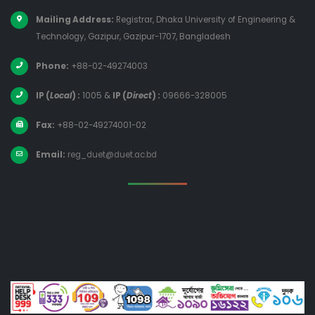
Mailing Address:
Registrar, Dhaka University of Engineering &
Technology, Gazipur, Gazipur-1707, Bangladesh
Phone:
+88-02-49274003
IP (
Local
) :
1005
&
IP (
Direct
) :
09666-328005
Fax:
+88-02-49274001-02
Email:
reg_duet@duet.ac.bd