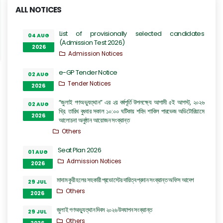
ALL NOTICES
List of provisionally selected candidates
04 AUG
(Admission Test 2026)
2026
Admission Notices
e-GP Tender Notice
02 AUG
Tender Notices
2026
“জুলাই গণঅভ্যুত্থান” এর ২য় বর্ষপূর্তি উপলক্ষ্যে আগামী ৫ই আগস্ট, ২০২৬
02 AUG
খ্রি. তারিখ বুধবার সকাল ১০:০০ ঘটিকায় শহিদ শাকিল পারভেজ অডিটোরিয়ামে
2026
আলোচনা অনুষ্ঠান আয়োজন সংক্রান্ত
Others
Seat Plan 2026
01 AUG
Admission Notices
2026
মাদাম কুরী হলের সহকারী প্রভোস্টের দায়িত্ব প্রদান সংক্রান্ত অফিস আদেশ
29 JUL
Others
2026
জুলাই গণঅভ্যুত্থান দিবস ২০২৬ উদযাপন সংক্রান্ত
29 JUL
Others