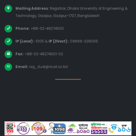
Mailing Address:
Registrar, Dhaka University of Engineering &
Technology, Gazipur, Gazipur-1707, Bangladesh
Phone:
+88-02-49274003
IP (
Local
) :
1005
&
IP (
Direct
) :
09666-328005
Fax:
+88-02-49274001-02
Email:
reg_duet@duet.ac.bd