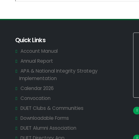
Quick Links
Account Manual
Annual Report
APA & National Integrity Strategy
Implementation
Calendar 2026
Convocation
DUET Clubs & Communities
Downloadable Forms
DUET Alumni Association
DUET Directory App