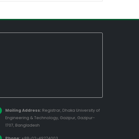
Mailing Address:
Registrar, Dhaka University of
Engineering & Technology, Gazipur, Gazipur-
1707, Bangladesh
Phone:
+88-02-49274003