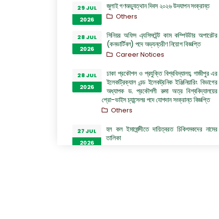
জুলাই গণঅভ্যুত্থান দিবস ২০২৬ উদযাপন সংক্রান্ত
29 JUL
Others
2026
সিনিয়র অফিস এ্যসিসটেন্ট কাম কম্পিউটার অপারেটর
28 JUL
(কনভার্টিবল) পদে অভ্যন্তরীণ নিয়োগ বিজ্ঞপ্তি
2026
Career Notices
ঢাকা প্রকৌশল ও প্রযুক্তি বিশ্ববিদ্যালয়, গাজীপুর এর
28 JUL
ইলেকট্রিক্যাল এন্ড ইলেকট্রনিক ইঞ্জিনিয়ারিং বিভাগের
2026
অধ্যাপক ড. প্রকৌশলী রুমা অত্র বিশ্ববিদ্যালয়ের
প্রো-ভাইস চ্যান্সেলর পদে যোগদান সংক্রান্ত বিজ্ঞপ্তি
Others
হল কল ইমার্জেন্সীতে দায়িত্বরত চিকিৎসকদের নামের
27 JUL
তালিকা
2026
Others
“জুলাই গণঅভ্যুত্থান দিবস ২০২৬” পালন উপলক্ষ্যে
26 JUL
গঠিত কমিটির অফিস আদেশ
2026
Others
GO of Prof. Dr. Biplov Kumar Roy
22 JUL
NOC/GO Notices