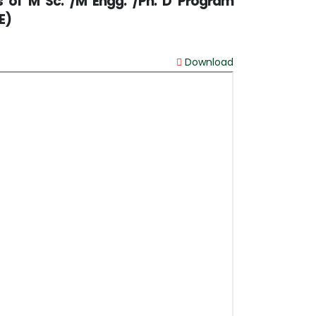
s of M Sc. /M Engg. /Ph. D Program
E)
Download