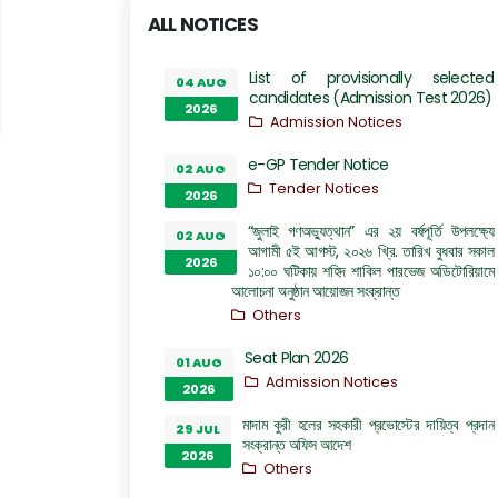
ALL NOTICES
List of provisionally selected
04 AUG
candidates (Admission Test 2026)
2026
Admission Notices
e-GP Tender Notice
02 AUG
Tender Notices
2026
“জুলাই গণঅভ্যুত্থান” এর ২য় বর্ষপূর্তি উপলক্ষ্যে
02 AUG
আগামী ৫ই আগস্ট, ২০২৬ খ্রি. তারিখ বুধবার সকাল
2026
১০:০০ ঘটিকায় শহিদ শাকিল পারভেজ অডিটোরিয়ামে
আলোচনা অনুষ্ঠান আয়োজন সংক্রান্ত
Others
Seat Plan 2026
01 AUG
Admission Notices
2026
মাদাম কুরী হলের সহকারী প্রভোস্টের দায়িত্ব প্রদান
29 JUL
সংক্রান্ত অফিস আদেশ
2026
Others