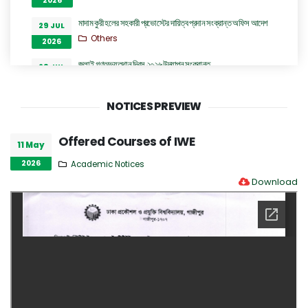
2026
মাদাম কুরী হলের সহকারী প্রভোস্টের দায়িত্ব প্রদান সংক্রান্ত অফিস আদেশ
29 JUL
Others
2026
জুলাই গণঅভ্যুত্থান দিবস ২০২৬ উদযাপন সংক্রান্ত
29 JUL
Others
2026
সিনিয়র অফিস এ্যসিসটেন্ট কাম কম্পিউটার অপারেটর (কনভার্টিবল) পদে
NOTICES PREVIEW
28 JUL
অভ্যন্তরীণ নিয়োগ বিজ্ঞপ্তি
2026
Career Notices
Offered Courses of IWE
11 May
ঢাকা প্রকৌশল ও প্রযুক্তি বিশ্ববিদ্যালয়, গাজীপুর এর ইলেকট্রিক্যাল এন্ড
28 JUL
2026
Academic Notices
ইলেকট্রনিক ইঞ্জিনিয়ারিং বিভাগের অধ্যাপক ড. প্রকৌশলী রুমা অত্র
2026
Download
বিশ্ববিদ্যালয়ের প্রো-ভাইস চ্যান্সেলর পদে যোগদান সংক্রান্ত বিজ্ঞপ্তি
Others
হল কল ইমার্জেন্সীতে দায়িত্বরত চিকিৎসকদের নামের তালিকা
27 JUL
Others
2026
“জুলাই গণঅভ্যুত্থান দিবস ২০২৬” পালন উপলক্ষ্যে গঠিত কমিটির অফিস আদেশ
26 JUL
Others
2026
GO of Prof. Dr. Biplov Kumar Roy