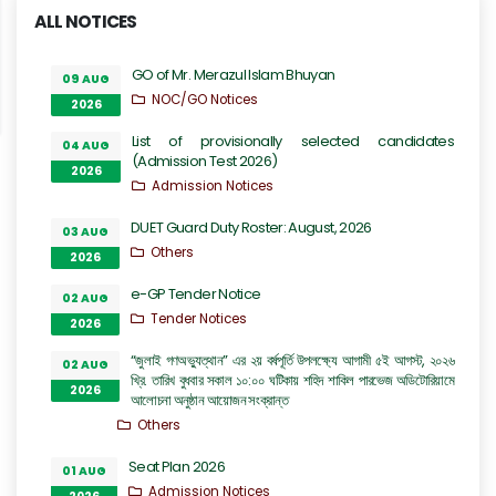
ALL NOTICES
GO of Mr. Merazul Islam Bhuyan
09 AUG
NOC/GO Notices
2026
List of provisionally selected candidates
04 AUG
(Admission Test 2026)
2026
Admission Notices
DUET Guard Duty Roster: August, 2026
03 AUG
Others
2026
e-GP Tender Notice
02 AUG
Tender Notices
2026
“জুলাই গণঅভ্যুত্থান” এর ২য় বর্ষপূর্তি উপলক্ষ্যে আগামী ৫ই আগস্ট, ২০২৬
02 AUG
খ্রি. তারিখ বুধবার সকাল ১০:০০ ঘটিকায় শহিদ শাকিল পারভেজ অডিটোরিয়ামে
2026
আলোচনা অনুষ্ঠান আয়োজন সংক্রান্ত
Others
Seat Plan 2026
01 AUG
Admission Notices