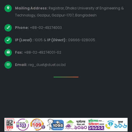
Mailing Address:
Registrar, Dhaka University of Engineering &
Technology, Gazipur, Gazipur-1707, Bangladesh
Phone:
+88-02-49274003
IP (
Local
) :
1005
&
IP (
Direct
) :
09666-328005
Fax:
+88-02-49274001-02
Email:
reg_duet@duet.ac.bd