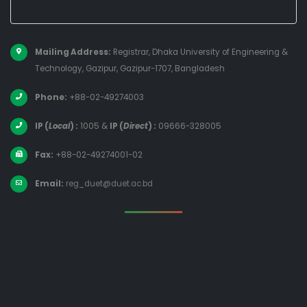
Mailing Address:
Registrar, Dhaka University of Engineering &
Technology, Gazipur, Gazipur-1707, Bangladesh
Phone:
+88-02-49274003
IP (
Local
) :
1005
&
IP (
Direct
) :
09666-328005
Fax:
+88-02-49274001-02
Email:
reg_duet@duet.ac.bd