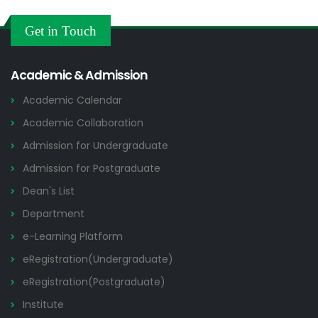
Others
2026
Get in Touch
Academic & Admission
Academic Calendar
Academic Collaboration
Admission for Undergraduate
Admission for Postgraduate
Dean's List
Department
e-Learning Platform
eRegistration(Undergraduate)
eRegistration(Postgraduate)
Institute