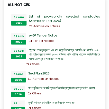
ALL NOTICES
List of provisionally selected candidates
04 AUG
(Admission Test 2026)
2026
Admission Notices
e-GP Tender Notice
02 AUG
Tender Notices
2026
“জুলাই গণঅভ্যুত্থান” এর ২য় বর্ষপূর্তি উপলক্ষ্যে আগামী ৫ই আগস্ট, ২০২৬
02 AUG
খ্রি. তারিখ বুধবার সকাল ১০:০০ ঘটিকায় শহিদ শাকিল পারভেজ অডিটোরিয়ামে
2026
আলোচনা অনুষ্ঠান আয়োজন সংক্রান্ত
Others
Seat Plan 2026
01 AUG
Admission Notices
2026
মাদাম কুরী হলের সহকারী প্রভোস্টের দায়িত্ব প্রদান সংক্রান্ত অফিস আদেশ
29 JUL
Others
2026
জুলাই গণঅভ্যুত্থান দিবস ২০২৬ উদযাপন সংক্রান্ত
29 JUL
Others