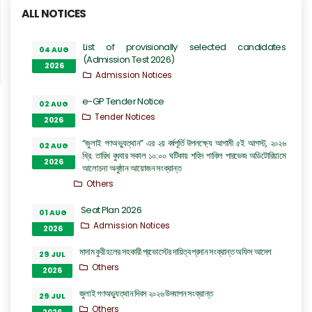
ALL NOTICES
List of provisionally selected candidates
04 AUG
(Admission Test 2026)
2026
Admission Notices
e-GP Tender Notice
02 AUG
Tender Notices
2026
“জুলাই গণঅভ্যুত্থান” এর ২য় বর্ষপূর্তি উপলক্ষ্যে আগামী ৫ই আগস্ট, ২০২৬
02 AUG
খ্রি. তারিখ বুধবার সকাল ১০:০০ ঘটিকায় শহিদ শাকিল পারভেজ অডিটোরিয়ামে
2026
আলোচনা অনুষ্ঠান আয়োজন সংক্রান্ত
Others
Seat Plan 2026
01 AUG
Admission Notices
2026
মাদাম কুরী হলের সহকারী প্রভোস্টের দায়িত্ব প্রদান সংক্রান্ত অফিস আদেশ
29 JUL
Others
2026
জুলাই গণঅভ্যুত্থান দিবস ২০২৬ উদযাপন সংক্রান্ত
29 JUL
Others