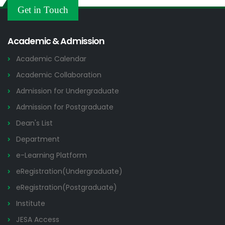
Others
Get in Touch
2026
Academic & Admission
Academic Calendar
Academic Collaboration
Admission for Undergraduate
Admission for Postgraduate
Dean's List
Department
e-Learning Platform
eRegistration(Undergraduate)
eRegistration(Postgraduate)
Institute
JESA Access