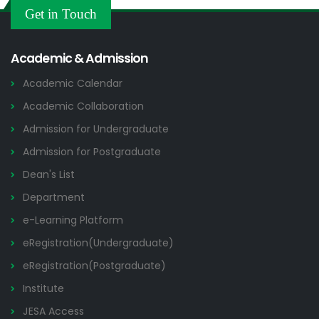
Others
Get in Touch
2026
Academic & Admission
Academic Calendar
Academic Collaboration
Admission for Undergraduate
Admission for Postgraduate
Dean's List
Department
e-Learning Platform
eRegistration(Undergraduate)
eRegistration(Postgraduate)
Institute
JESA Access