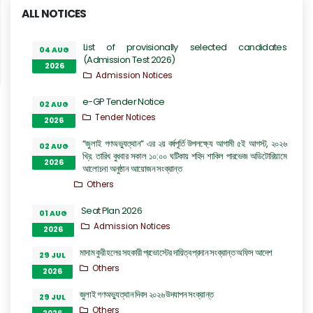
ALL NOTICES
List of provisionally selected candidates
04 AUG
(Admission Test 2026)
2026
Admission Notices
e-GP Tender Notice
02 AUG
Tender Notices
2026
“জুলাই গণঅভ্যুত্থান” এর ২য় বর্ষপূর্তি উপলক্ষ্যে আগামী ৫ই আগস্ট, ২০২৬
02 AUG
খ্রি. তারিখ বুধবার সকাল ১০:০০ ঘটিকায় শহিদ শাকিল পারভেজ অডিটোরিয়ামে
2026
আলোচনা অনুষ্ঠান আয়োজন সংক্রান্ত
Others
Seat Plan 2026
01 AUG
Admission Notices
2026
মাদাম কুরী হলের সহকারী প্রভোস্টের দায়িত্ব প্রদান সংক্রান্ত অফিস আদেশ
29 JUL
Others
2026
জুলাই গণঅভ্যুত্থান দিবস ২০২৬ উদযাপন সংক্রান্ত
29 JUL
Others