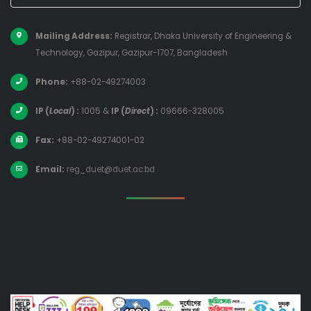
Mailing Address:
Registrar, Dhaka University of Engineering &
Technology, Gazipur, Gazipur-1707, Bangladesh
Phone:
+88-02-49274003
IP (
Local
) :
1005
&
IP (
Direct
) :
09666-328005
Fax:
+88-02-49274001-02
Email:
reg_duet@duet.ac.bd