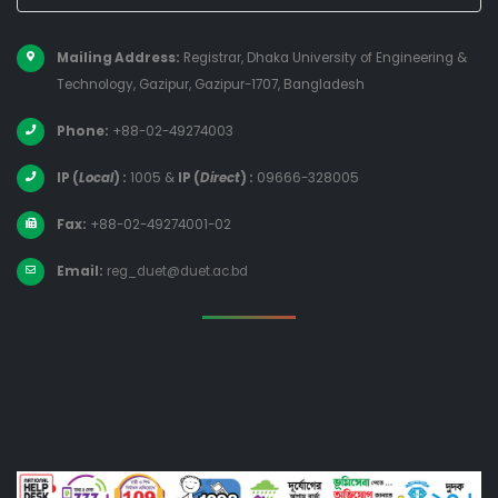
Mailing Address:
Registrar, Dhaka University of Engineering &
Technology, Gazipur, Gazipur-1707, Bangladesh
Phone:
+88-02-49274003
IP (
Local
) :
1005
&
IP (
Direct
) :
09666-328005
Fax:
+88-02-49274001-02
Email:
reg_duet@duet.ac.bd