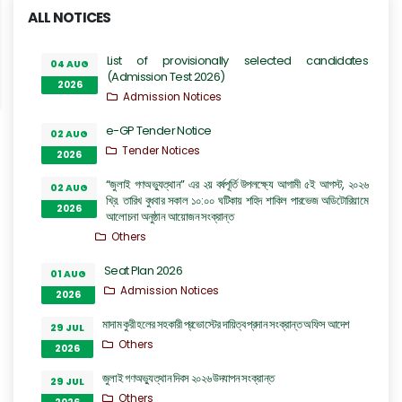
ALL NOTICES
List of provisionally selected candidates
04 AUG
(Admission Test 2026)
2026
Admission Notices
e-GP Tender Notice
02 AUG
Tender Notices
2026
“জুলাই গণঅভ্যুত্থান” এর ২য় বর্ষপূর্তি উপলক্ষ্যে আগামী ৫ই আগস্ট, ২০২৬
02 AUG
খ্রি. তারিখ বুধবার সকাল ১০:০০ ঘটিকায় শহিদ শাকিল পারভেজ অডিটোরিয়ামে
2026
আলোচনা অনুষ্ঠান আয়োজন সংক্রান্ত
Others
Seat Plan 2026
01 AUG
Admission Notices
2026
মাদাম কুরী হলের সহকারী প্রভোস্টের দায়িত্ব প্রদান সংক্রান্ত অফিস আদেশ
29 JUL
Others
2026
জুলাই গণঅভ্যুত্থান দিবস ২০২৬ উদযাপন সংক্রান্ত
29 JUL
Others