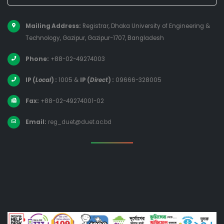
Mailing Address:
Registrar, Dhaka University of Engineering &
Technology, Gazipur, Gazipur-1707, Bangladesh
Phone:
+88-02-49274003
IP (
Local
) :
1005
&
IP (
Direct
) :
09666-328005
Fax:
+88-02-49274001-02
Email:
reg_duet@duet.ac.bd