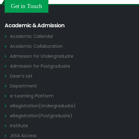
Others
Get in Touch
2026
Academic & Admission
Academic Calendar
Academic Collaboration
Admission for Undergraduate
Admission for Postgraduate
Dean's List
Department
e-Learning Platform
eRegistration(Undergraduate)
eRegistration(Postgraduate)
Institute
JESA Access