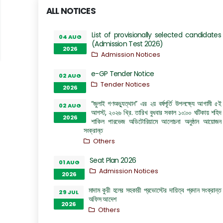
ALL NOTICES
List of provisionally selected candidates
04 AUG
(Admission Test 2026)
2026
Admission Notices
e-GP Tender Notice
02 AUG
Tender Notices
2026
“জুলাই গণঅভ্যুত্থান” এর ২য় বর্ষপূর্তি উপলক্ষ্যে আগামী ৫ই
02 AUG
আগস্ট, ২০২৬ খ্রি. তারিখ বুধবার সকাল ১০:০০ ঘটিকায় শহিদ
2026
শাকিল পারভেজ অডিটোরিয়ামে আলোচনা অনুষ্ঠান আয়োজন
সংক্রান্ত
Others
Seat Plan 2026
01 AUG
Admission Notices
2026
মাদাম কুরী হলের সহকারী প্রভোস্টের দায়িত্ব প্রদান সংক্রান্ত
29 JUL
অফিস আদেশ
2026
Others