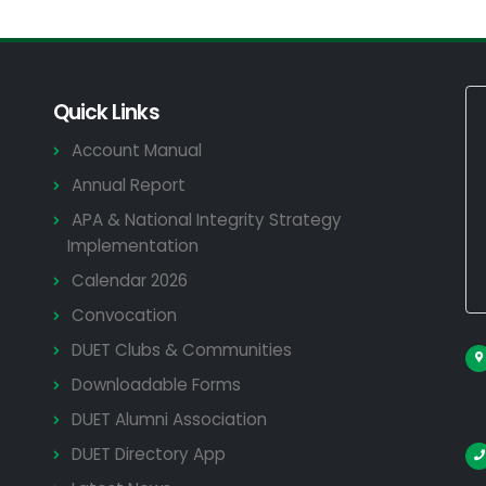
Quick Links
Account Manual
Annual Report
APA & National Integrity Strategy
Implementation
Calendar 2026
Convocation
DUET Clubs & Communities
Downloadable Forms
DUET Alumni Association
DUET Directory App