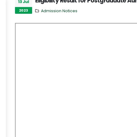
Eligibility Result for Postgraduate A
13 Jul
2023
Admission Notices