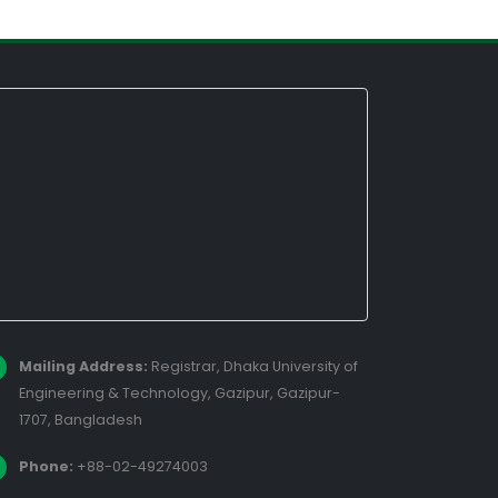
Mailing Address:
Registrar, Dhaka University of
Engineering & Technology, Gazipur, Gazipur-
1707, Bangladesh
Phone:
+88-02-49274003