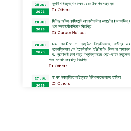
জুলাই গণঅভ্যুত্থান দিবস ২০২৬ উদযাপন সংক্রান্ত
29 JUL
Others
2026
সিনিয়র অফিস এ্যসিসটেন্ট কাম কম্পিউটার অপারেটর (কনভার্টিবল)
28 JUL
পদে অভ্যন্তরীণ নিয়োগ বিজ্ঞপ্তি
2026
Career Notices
ঢাকা প্রকৌশল ও প্রযুক্তি বিশ্ববিদ্যালয়, গাজীপুর এর
28 JUL
ইলেকট্রিক্যাল এন্ড ইলেকট্রনিক ইঞ্জিনিয়ারিং বিভাগের অধ্যাপক
2026
ড. প্রকৌশলী রুমা অত্র বিশ্ববিদ্যালয়ের প্রো-ভাইস চ্যান্সেলর
পদে যোগদান সংক্রান্ত বিজ্ঞপ্তি
Others
হল কল ইমার্জেন্সীতে দায়িত্বরত চিকিৎসকদের নামের তালিকা
27 JUL
Others
2026
“জুলাই গণঅভ্যুত্থান দিবস ২০২৬” পালন উপলক্ষ্যে গঠিত কমিটির
26 JUL
অফিস আদেশ
2026
Others
GO of Prof. Dr. Biplov Kumar Roy
22 JUL
NOC/GO Notices
2026