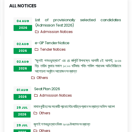
ALL NOTICES
List of provisionally selected candidates
04 AUG
(Admission Test 2026)
2026
Admission Notices
e-GP Tender Notice
02 AUG
Tender Notices
2026
“জুলাই গণঅভ্যুত্থান” এর ২য় বর্ষপূর্তি উপলক্ষ্যে আগামী ৫ই আগস্ট, ২০২৬
02 AUG
খ্রি. তারিখ বুধবার সকাল ১০:০০ ঘটিকায় শহিদ শাকিল পারভেজ অডিটোরিয়ামে
2026
আলোচনা অনুষ্ঠান আয়োজন সংক্রান্ত
Others
Seat Plan 2026
01 AUG
Admission Notices
2026
মাদাম কুরী হলের সহকারী প্রভোস্টের দায়িত্ব প্রদান সংক্রান্ত অফিস আদেশ
29 JUL
Others
2026
জুলাই গণঅভ্যুত্থান দিবস ২০২৬ উদযাপন সংক্রান্ত
29 JUL
Others