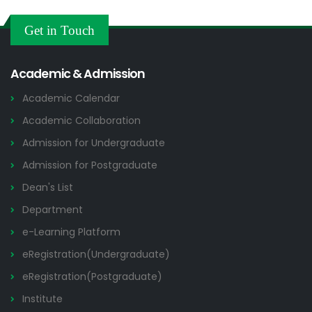
Others
2026
Get in Touch
Academic & Admission
Academic Calendar
Academic Collaboration
Admission for Undergraduate
Admission for Postgraduate
Dean's List
Department
e-Learning Platform
eRegistration(Undergraduate)
eRegistration(Postgraduate)
Institute