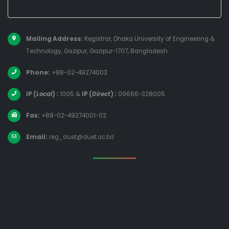
Mailing Address:
Registrar, Dhaka University of Engineering &
Technology, Gazipur, Gazipur-1707, Bangladesh
Phone:
+88-02-49274003
IP (
Local
) :
1005
&
IP (
Direct
) :
09666-328005
Fax:
+88-02-49274001-02
Email:
reg_duet@duet.ac.bd