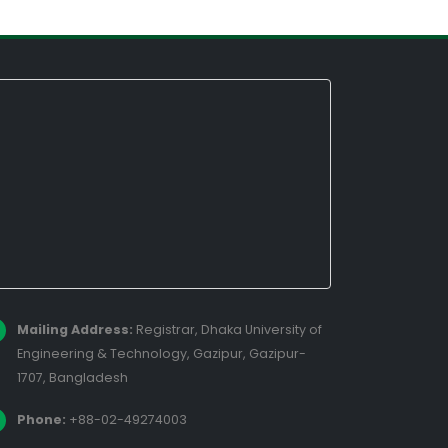
Mailing Address:
Registrar, Dhaka University of
Engineering & Technology, Gazipur, Gazipur-
1707, Bangladesh
Phone:
+88-02-49274003