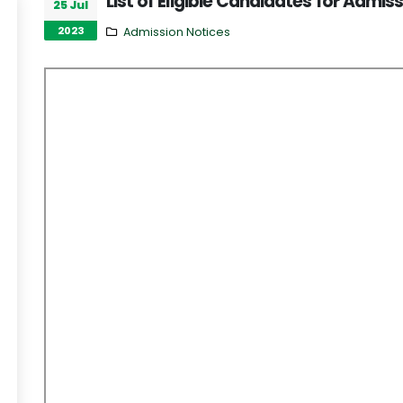
List of Eligible Candidates for Admiss
25 Jul
2023
Admission Notices