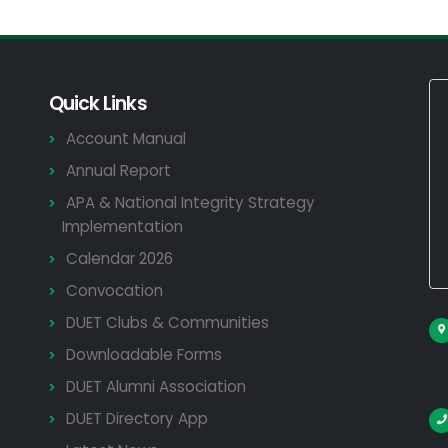
Quick Links
Account Manual
Annual Report
APA & National Integrity Strategy
Implementation
Calendar 2026
Convocation
DUET Clubs & Communities
Downloadable Forms
DUET Alumni Association
DUET Directory App