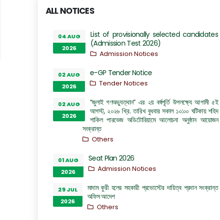
ALL NOTICES
List of provisionally selected candidates
04 AUG
(Admission Test 2026)
2026
Admission Notices
e-GP Tender Notice
02 AUG
Tender Notices
2026
“জুলাই গণঅভ্যুত্থান” এর ২য় বর্ষপূর্তি উপলক্ষ্যে আগামী ৫ই
02 AUG
আগস্ট, ২০২৬ খ্রি. তারিখ বুধবার সকাল ১০:০০ ঘটিকায় শহিদ
2026
শাকিল পারভেজ অডিটোরিয়ামে আলোচনা অনুষ্ঠান আয়োজন
সংক্রান্ত
Others
Seat Plan 2026
01 AUG
Admission Notices
2026
মাদাম কুরী হলের সহকারী প্রভোস্টের দায়িত্ব প্রদান সংক্রান্ত
29 JUL
অফিস আদেশ
2026
Others