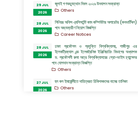
জুলাই গণঅভ্যুত্থান দিবস ২০২৬ উদযাপন সংক্রান্ত
29 JUL
Others
2026
সিনিয়র অফিস এ্যসিসটেন্ট কাম কম্পিউটার অপারেটর (কনভার্টিবল)
28 JUL
পদে অভ্যন্তরীণ নিয়োগ বিজ্ঞপ্তি
2026
Career Notices
ঢাকা প্রকৌশল ও প্রযুক্তি বিশ্ববিদ্যালয়, গাজীপুর এর
28 JUL
ইলেকট্রিক্যাল এন্ড ইলেকট্রনিক ইঞ্জিনিয়ারিং বিভাগের অধ্যাপক
2026
ড. প্রকৌশলী রুমা অত্র বিশ্ববিদ্যালয়ের প্রো-ভাইস চ্যান্সেলর
পদে যোগদান সংক্রান্ত বিজ্ঞপ্তি
Others
হল কল ইমার্জেন্সীতে দায়িত্বরত চিকিৎসকদের নামের তালিকা
27 JUL
Others
2026
“জুলাই গণঅভ্যুত্থান দিবস ২০২৬” পালন উপলক্ষ্যে গঠিত কমিটির
26 JUL
অফিস আদেশ
2026
Others
GO of Prof. Dr. Biplov Kumar Roy
22 JUL
NOC/GO Notices
2026