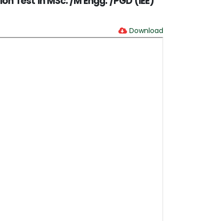
ion Test in MSc. /M Engg. /PGD (IEE)
Download