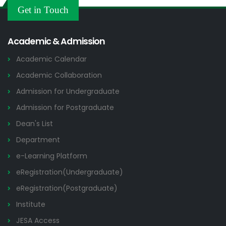
Others
Get in Touch
2026
Academic & Admission
Academic Calendar
Academic Collaboration
Admission for Undergraduate
Admission for Postgraduate
Dean's List
Department
e-Learning Platform
eRegistration(Undergraduate)
eRegistration(Postgraduate)
Institute
JESA Access