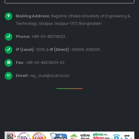
Mailing Address:
Registrar, Dhaka University of Engineering &
Technology, Gazipur, Gazipur-1707, Bangladesh
Phone:
+88-02-49274003
IP (
Local
) :
1005
&
IP (
Direct
) :
09666-328005
Fax:
+88-02-49274001-02
Email:
reg_duet@duet.ac.bd