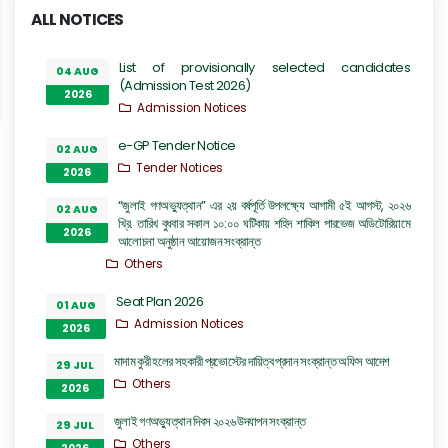
ALL NOTICES
List of provisionally selected candidates
04 AUG
(Admission Test 2026)
2026
Admission Notices
e-GP Tender Notice
02 AUG
Tender Notices
2026
“জুলাই গণঅভ্যুত্থান” এর ২য় বর্ষপূর্তি উপলক্ষ্যে আগামী ৫ই আগস্ট, ২০২৬
02 AUG
খ্রি. তারিখ বুধবার সকাল ১০:০০ ঘটিকায় শহিদ শাকিল পারভেজ অডিটোরিয়ামে
2026
আলোচনা অনুষ্ঠান আয়োজন সংক্রান্ত
Others
Seat Plan 2026
01 AUG
Admission Notices
2026
মাদাম কুরী হলের সহকারী প্রভোস্টের দায়িত্ব প্রদান সংক্রান্ত অফিস আদেশ
29 JUL
Others
2026
জুলাই গণঅভ্যুত্থান দিবস ২০২৬ উদযাপন সংক্রান্ত
29 JUL
Others