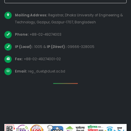
Mailing Address:
Registrar, Dhaka University of Engineering &
Technology, Gazipur, Gazipur-1707, Bangladesh
Phone:
+88-02-49274003
IP (
Local
) :
1005
&
IP (
Direct
) :
09666-328005
Fax:
+88-02-49274001-02
Email:
reg_duet@duet.ac.bd