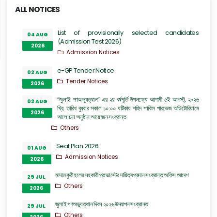
ALL NOTICES
List of provisionally selected candidates
04 AUG
(Admission Test 2026)
2026
Admission Notices
e-GP Tender Notice
02 AUG
Tender Notices
2026
“জুলাই গণঅভ্যুত্থান” এর ২য় বর্ষপূর্তি উপলক্ষ্যে আগামী ৫ই আগস্ট, ২০২৬
02 AUG
খ্রি. তারিখ বুধবার সকাল ১০:০০ ঘটিকায় শহিদ শাকিল পারভেজ অডিটোরিয়ামে
2026
আলোচনা অনুষ্ঠান আয়োজন সংক্রান্ত
Others
Seat Plan 2026
01 AUG
Admission Notices
2026
মাদাম কুরী হলের সহকারী প্রভোস্টের দায়িত্ব প্রদান সংক্রান্ত অফিস আদেশ
29 JUL
Others
2026
জুলাই গণঅভ্যুত্থান দিবস ২০২৬ উদযাপন সংক্রান্ত
29 JUL
Others