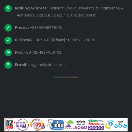
Mailing Address:
Registrar, Dhaka University of Engineering &
Technology, Gazipur, Gazipur-1707, Bangladesh
Phone:
+88-02-49274003
IP (
Local
) :
1005
&
IP (
Direct
) :
09666-328005
Fax:
+88-02-49274001-02
Email:
reg_duet@duet.ac.bd