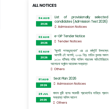
ALL NOTICES
List of provisionally selected
04 AUG
candidates (Admission Test 2026)
2026
Admission Notices
e-GP Tender Notice
02 AUG
Tender Notices
2026
“জুলাই গণঅভ্যুত্থান” এর ২য় বর্ষপূর্তি উপলক্ষ্যে
02 AUG
আগামী ৫ই আগস্ট, ২০২৬ খ্রি. তারিখ বুধবার সকাল
2026
১০:০০ ঘটিকায় শহিদ শাকিল পারভেজ অডিটোরিয়ামে
আলোচনা অনুষ্ঠান আয়োজন সংক্রান্ত
Others
Seat Plan 2026
01 AUG
Admission Notices
2026
মাদাম কুরী হলের সহকারী প্রভোস্টের দায়িত্ব প্রদান
29 JUL
সংক্রান্ত অফিস আদেশ
2026
Others