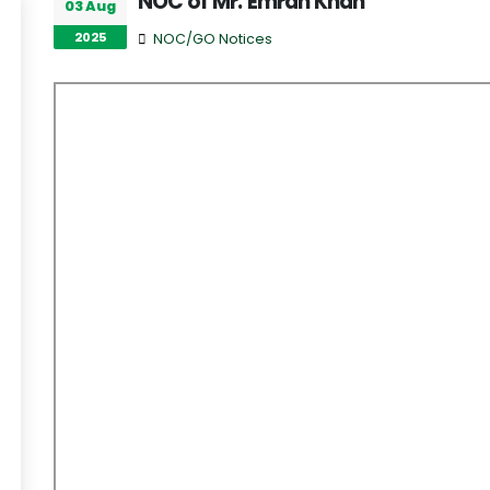
NOC of Mr. Emran Khan
03 Aug
2025
NOC/GO Notices