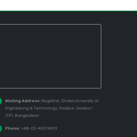
Mailing Address:
Registrar, Dhaka University of
Engineering & Technology, Gazipur, Gazipur-
1707, Bangladesh
Phone:
+88-02-49274003