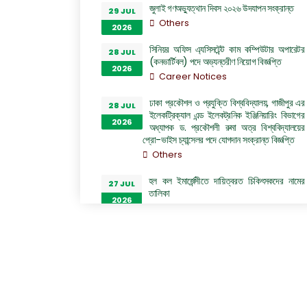
জুলাই গণঅভ্যুত্থান দিবস ২০২৬ উদযাপন সংক্রান্ত
29 JUL
Others
2026
সিনিয়র অফিস এ্যসিসটেন্ট কাম কম্পিউটার অপারেটর
28 JUL
(কনভার্টিবল) পদে অভ্যন্তরীণ নিয়োগ বিজ্ঞপ্তি
2026
Career Notices
ঢাকা প্রকৌশল ও প্রযুক্তি বিশ্ববিদ্যালয়, গাজীপুর এর
28 JUL
ইলেকট্রিক্যাল এন্ড ইলেকট্রনিক ইঞ্জিনিয়ারিং বিভাগের
2026
অধ্যাপক ড. প্রকৌশলী রুমা অত্র বিশ্ববিদ্যালয়ের
প্রো-ভাইস চ্যান্সেলর পদে যোগদান সংক্রান্ত বিজ্ঞপ্তি
Others
হল কল ইমার্জেন্সীতে দায়িত্বরত চিকিৎসকদের নামের
27 JUL
তালিকা
2026
Others
“জুলাই গণঅভ্যুত্থান দিবস ২০২৬” পালন উপলক্ষ্যে
26 JUL
গঠিত কমিটির অফিস আদেশ
2026
Others
GO of Prof. Dr. Biplov Kumar Roy
22 JUL
NOC/GO Notices