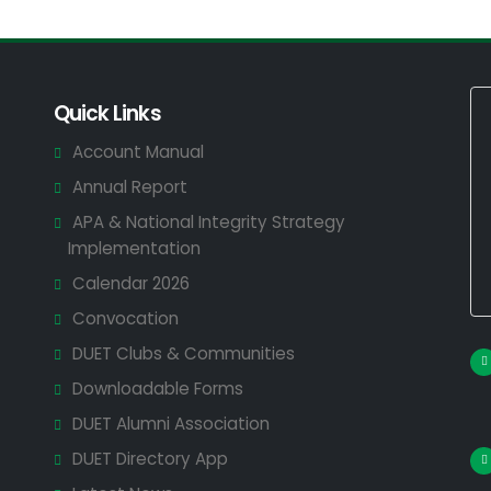
Quick Links
Account Manual
Annual Report
APA & National Integrity Strategy
Implementation
Calendar 2026
Convocation
DUET Clubs & Communities
Downloadable Forms
DUET Alumni Association
DUET Directory App