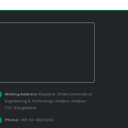
Mailing Address:
Registrar, Dhaka University of
Engineering & Technology, Gazipur, Gazipur-
1707, Bangladesh
Phone:
+88-02-49274003