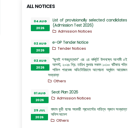
ALL NOTICES
List of provisionally selected candidates
04 AUG
(Admission Test 2026)
2026
Admission Notices
e-GP Tender Notice
02 AUG
Tender Notices
2026
“জুলাই গণঅভ্যুত্থান” এর ২য় বর্ষপূর্তি উপলক্ষ্যে আগামী ৫ই
02 AUG
আগস্ট, ২০২৬ খ্রি. তারিখ বুধবার সকাল ১০:০০ ঘটিকায় শহিদ
2026
শাকিল পারভেজ অডিটোরিয়ামে আলোচনা অনুষ্ঠান আয়োজন
সংক্রান্ত
Others
Seat Plan 2026
01 AUG
Admission Notices
2026
মাদাম কুরী হলের সহকারী প্রভোস্টের দায়িত্ব প্রদান সংক্রান্ত
29 JUL
অফিস আদেশ
2026
Others