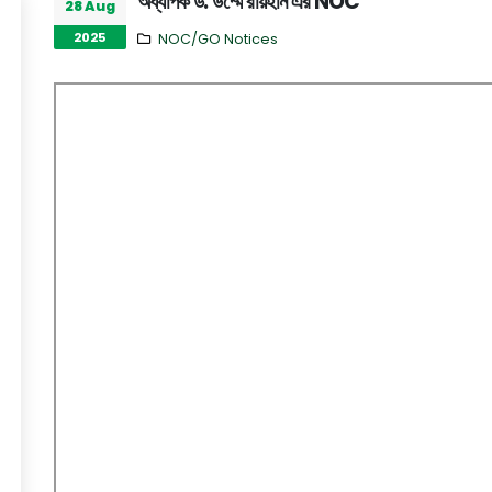
অধ্যাপক ড. উম্মে রায়হান এর NOC
28 Aug
2025
NOC/GO Notices