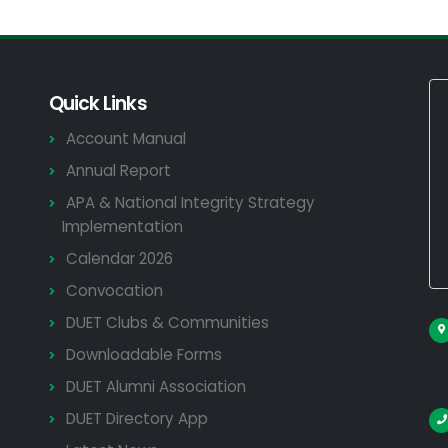
Quick Links
Account Manual
Annual Report
APA & National Integrity Strategy
Implementation
Calendar 2026
Convocation
DUET Clubs & Communities
Downloadable Forms
DUET Alumni Association
DUET Directory App