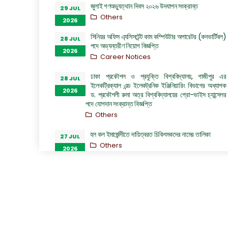
জুলাই গণঅভ্যুত্থান দিবস ২০২৬ উদযাপন সংক্রান্ত
29 JUL
Others
2026
সিনিয়র অফিস এ্যসিসটেন্ট কাম কম্পিউটার অপারেটর (কনভার্টিবল)
28 JUL
পদে অভ্যন্তরীণ নিয়োগ বিজ্ঞপ্তি
2026
Career Notices
ঢাকা প্রকৌশল ও প্রযুক্তি বিশ্ববিদ্যালয়, গাজীপুর এর
28 JUL
ইলেকট্রিক্যাল এন্ড ইলেকট্রনিক ইঞ্জিনিয়ারিং বিভাগের অধ্যাপক
2026
ড. প্রকৌশলী রুমা অত্র বিশ্ববিদ্যালয়ের প্রো-ভাইস চ্যান্সেলর
পদে যোগদান সংক্রান্ত বিজ্ঞপ্তি
Others
হল কল ইমার্জেন্সীতে দায়িত্বরত চিকিৎসকদের নামের তালিকা
27 JUL
Others
2026
“জুলাই গণঅভ্যুত্থান দিবস ২০২৬” পালন উপলক্ষ্যে গঠিত কমিটির
26 JUL
অফিস আদেশ
2026
Others
GO of Prof. Dr. Biplov Kumar Roy
22 JUL
NOC/GO Notices
2026