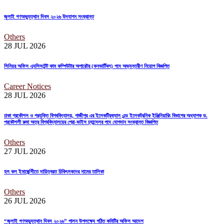
জুলাই গণঅভ্যুত্থান দিবস ২০২৬ উদযাপন সংক্রান্ত
Others
28 JUL
2026
সিনিয়র অফিস এ্যসিসটেন্ট কাম কম্পিউটার অপারেটর (কনভার্টিবল) পদে অভ্যন্তরীণ নিয়োগ বিজ্ঞপ্তি
Career Notices
28 JUL
2026
ঢাকা প্রকৌশল ও প্রযুক্তি বিশ্ববিদ্যালয়, গাজীপুর এর ইলেকট্রিক্যাল এন্ড ইলেকট্রনিক ইঞ্জিনিয়ারিং বিভাগের অধ্যাপক ড.
প্রকৌশলী রুমা অত্র বিশ্ববিদ্যালয়ের প্রো-ভাইস চ্যান্সেলর পদে যোগদান সংক্রান্ত বিজ্ঞপ্তি
Others
27 JUL
2026
হল কল ইমার্জেন্সীতে দায়িত্বরত চিকিৎসকদের নামের তালিকা
Others
26 JUL
2026
“জুলাই গণঅভ্যুত্থান দিবস ২০২৬” পালন উপলক্ষ্যে গঠিত কমিটির অফিস আদেশ