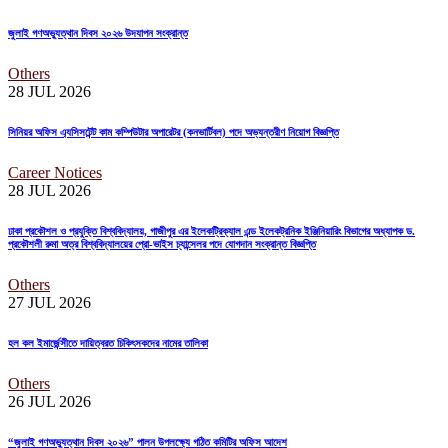
জুলাই গণঅভ্যুত্থান দিবস ২০২৬ উদযাপন সংক্রান্ত
Others
28 JUL
2026
সিনিয়র অফিস এ্যসিসটেন্ট কাম কম্পিউটার অপারেটর (কনভার্টিবল) পদে অভ্যন্তরীণ নিয়োগ বিজ্ঞপ্তি
Career Notices
28 JUL
2026
ঢাকা প্রকৌশল ও প্রযুক্তি বিশ্ববিদ্যালয়, গাজীপুর এর ইলেকট্রিক্যাল এন্ড ইলেকট্রনিক ইঞ্জিনিয়ারিং বিভাগের অধ্যাপক ড.
প্রকৌশলী রুমা অত্র বিশ্ববিদ্যালয়ের প্রো-ভাইস চ্যান্সেলর পদে যোগদান সংক্রান্ত বিজ্ঞপ্তি
Others
27 JUL
2026
হল কল ইমার্জেন্সীতে দায়িত্বরত চিকিৎসকদের নামের তালিকা
Others
26 JUL
2026
“জুলাই গণঅভ্যুত্থান দিবস ২০২৬” পালন উপলক্ষ্যে গঠিত কমিটির অফিস আদেশ