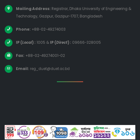
Mailing Address:
Registrar, Dhaka University of Engineering &
Technology, Gazipur, Gazipur-1707, Bangladesh
Phone:
+88-02-49274003
IP (
Local
) :
1005
&
IP (
Direct
) :
09666-328005
Fax:
+88-02-49274001-02
Email:
reg_duet@duet.ac.bd