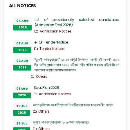
ALL NOTICES
List of provisionally selected candidates
04 AUG
(Admission Test 2026)
2026
Admission Notices
e-GP Tender Notice
02 AUG
Tender Notices
2026
“জুলাই গণঅভ্যুত্থান” এর ২য় বর্ষপূর্তি উপলক্ষ্যে আগামী ৫ই আগস্ট, ২০২৬
02 AUG
খ্রি. তারিখ বুধবার সকাল ১০:০০ ঘটিকায় শহিদ শাকিল পারভেজ অডিটোরিয়ামে
2026
আলোচনা অনুষ্ঠান আয়োজন সংক্রান্ত
Others
Seat Plan 2026
01 AUG
Admission Notices
2026
মাদাম কুরী হলের সহকারী প্রভোস্টের দায়িত্ব প্রদান সংক্রান্ত অফিস আদেশ
29 JUL
Others
2026
জুলাই গণঅভ্যুত্থান দিবস ২০২৬ উদযাপন সংক্রান্ত
29 JUL
Others