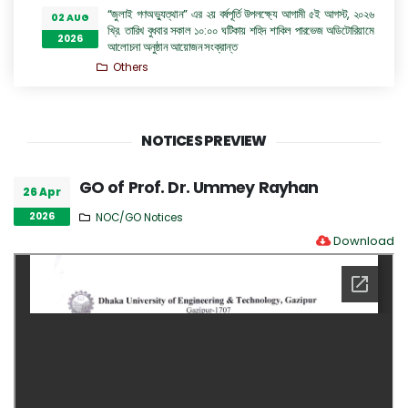
“জুলাই গণঅভ্যুত্থান” এর ২য় বর্ষপূর্তি উপলক্ষ্যে আগামী ৫ই আগস্ট, ২০২৬
02 AUG
খ্রি. তারিখ বুধবার সকাল ১০:০০ ঘটিকায় শহিদ শাকিল পারভেজ অডিটোরিয়ামে
2026
আলোচনা অনুষ্ঠান আয়োজন সংক্রান্ত
Others
Seat Plan 2026
01 AUG
Admission Notices
2026
NOTICES PREVIEW
মাদাম কুরী হলের সহকারী প্রভোস্টের দায়িত্ব প্রদান সংক্রান্ত অফিস আদেশ
29 JUL
Others
2026
GO of Prof. Dr. Ummey Rayhan
26 Apr
জুলাই গণঅভ্যুত্থান দিবস ২০২৬ উদযাপন সংক্রান্ত
29 JUL
2026
NOC/GO Notices
Others
2026
Download
সিনিয়র অফিস এ্যসিসটেন্ট কাম কম্পিউটার অপারেটর (কনভার্টিবল) পদে
28 JUL
অভ্যন্তরীণ নিয়োগ বিজ্ঞপ্তি
2026
Career Notices
ঢাকা প্রকৌশল ও প্রযুক্তি বিশ্ববিদ্যালয়, গাজীপুর এর ইলেকট্রিক্যাল এন্ড
28 JUL
ইলেকট্রনিক ইঞ্জিনিয়ারিং বিভাগের অধ্যাপক ড. প্রকৌশলী রুমা অত্র
2026
বিশ্ববিদ্যালয়ের প্রো-ভাইস চ্যান্সেলর পদে যোগদান সংক্রান্ত বিজ্ঞপ্তি
Others