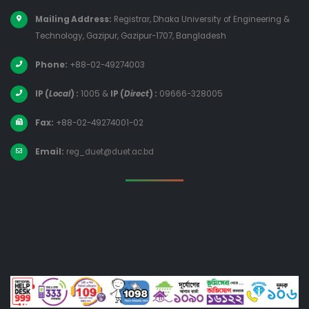
Mailing Address:
Registrar, Dhaka University of Engineering &
Technology, Gazipur, Gazipur-1707, Bangladesh
Phone:
+88-02-49274003
IP (
Local
) :
1005
&
IP (
Direct
) :
09666-328005
Fax:
+88-02-49274001-02
Email:
reg_duet@duet.ac.bd