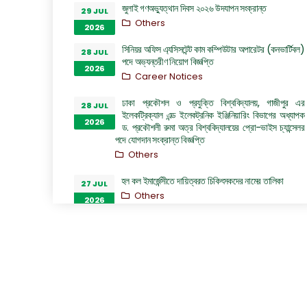
জুলাই গণঅভ্যুত্থান দিবস ২০২৬ উদযাপন সংক্রান্ত
29 JUL
Others
2026
সিনিয়র অফিস এ্যসিসটেন্ট কাম কম্পিউটার অপারেটর (কনভার্টিবল)
28 JUL
পদে অভ্যন্তরীণ নিয়োগ বিজ্ঞপ্তি
2026
Career Notices
ঢাকা প্রকৌশল ও প্রযুক্তি বিশ্ববিদ্যালয়, গাজীপুর এর
28 JUL
ইলেকট্রিক্যাল এন্ড ইলেকট্রনিক ইঞ্জিনিয়ারিং বিভাগের অধ্যাপক
2026
ড. প্রকৌশলী রুমা অত্র বিশ্ববিদ্যালয়ের প্রো-ভাইস চ্যান্সেলর
পদে যোগদান সংক্রান্ত বিজ্ঞপ্তি
Others
হল কল ইমার্জেন্সীতে দায়িত্বরত চিকিৎসকদের নামের তালিকা
27 JUL
Others
2026
“জুলাই গণঅভ্যুত্থান দিবস ২০২৬” পালন উপলক্ষ্যে গঠিত কমিটির
26 JUL
অফিস আদেশ
2026
Others
GO of Prof. Dr. Biplov Kumar Roy
22 JUL
NOC/GO Notices
2026