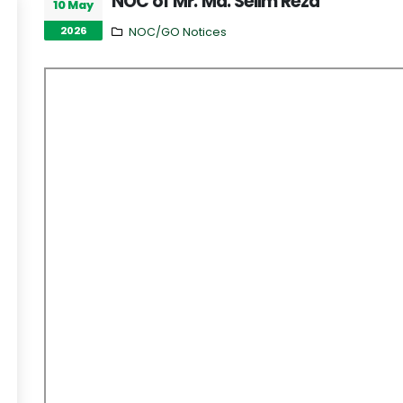
NOC of Mr. Md. Selim Reza
10 May
2026
NOC/GO Notices