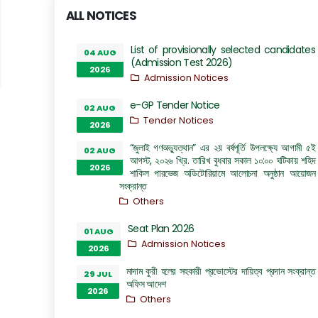
ALL NOTICES
List of provisionally selected candidates
04 AUG
(Admission Test 2026)
2026
Admission Notices
e-GP Tender Notice
02 AUG
Tender Notices
2026
“জুলাই গণঅভ্যুত্থান” এর ২য় বর্ষপূর্তি উপলক্ষ্যে আগামী ৫ই
02 AUG
আগস্ট, ২০২৬ খ্রি. তারিখ বুধবার সকাল ১০:০০ ঘটিকায় শহিদ
2026
শাকিল পারভেজ অডিটোরিয়ামে আলোচনা অনুষ্ঠান আয়োজন
সংক্রান্ত
Others
Seat Plan 2026
01 AUG
Admission Notices
2026
মাদাম কুরী হলের সহকারী প্রভোস্টের দায়িত্ব প্রদান সংক্রান্ত
29 JUL
অফিস আদেশ
2026
Others