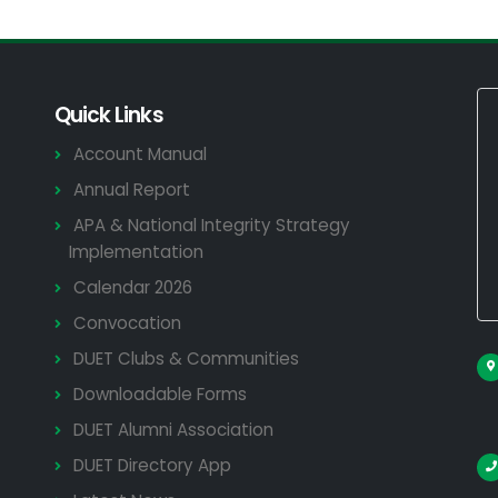
Quick Links
Account Manual
Annual Report
APA & National Integrity Strategy
Implementation
Calendar 2026
Convocation
DUET Clubs & Communities
Downloadable Forms
DUET Alumni Association
DUET Directory App