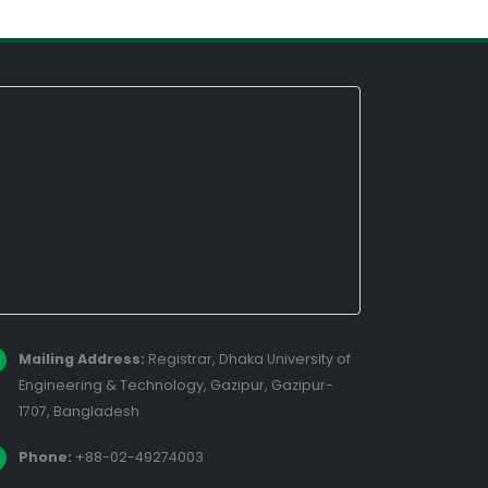
Mailing Address:
Registrar, Dhaka University of
Engineering & Technology, Gazipur, Gazipur-
1707, Bangladesh
Phone:
+88-02-49274003