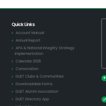
Quick Links
Account Manual
Annual Report
APA & National Integrity Strategy
Implementation
Calendar 2026
Convocation
DUET Clubs & Communities
Downloadable Forms
DUET Alumni Association
DUET Directory App