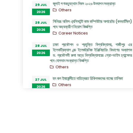
জুলাই গণঅভ্যুত্থান দিবস ২০২৬ উদযাপন সংক্রান্ত
29 JUL
Others
2026
সিনিয়র অফিস এ্যসিসটেন্ট কাম কম্পিউটার অপারেটর (কনভার্টিবল)
28 JUL
পদে অভ্যন্তরীণ নিয়োগ বিজ্ঞপ্তি
2026
Career Notices
ঢাকা প্রকৌশল ও প্রযুক্তি বিশ্ববিদ্যালয়, গাজীপুর এর
28 JUL
ইলেকট্রিক্যাল এন্ড ইলেকট্রনিক ইঞ্জিনিয়ারিং বিভাগের অধ্যাপক
2026
ড. প্রকৌশলী রুমা অত্র বিশ্ববিদ্যালয়ের প্রো-ভাইস চ্যান্সেলর
পদে যোগদান সংক্রান্ত বিজ্ঞপ্তি
Others
হল কল ইমার্জেন্সীতে দায়িত্বরত চিকিৎসকদের নামের তালিকা
27 JUL
Others
2026
“জুলাই গণঅভ্যুত্থান দিবস ২০২৬” পালন উপলক্ষ্যে গঠিত কমিটির
26 JUL
অফিস আদেশ
2026
Others
GO of Prof. Dr. Biplov Kumar Roy
22 JUL
NOC/GO Notices
2026