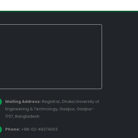
Mailing Address:
Registrar, Dhaka University of
Engineering & Technology, Gazipur, Gazipur-
1707, Bangladesh
Phone:
+88-02-49274003