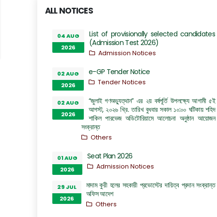
ALL NOTICES
List of provisionally selected candidates
04 AUG
(Admission Test 2026)
2026
Admission Notices
e-GP Tender Notice
02 AUG
Tender Notices
2026
“জুলাই গণঅভ্যুত্থান” এর ২য় বর্ষপূর্তি উপলক্ষ্যে আগামী ৫ই
02 AUG
আগস্ট, ২০২৬ খ্রি. তারিখ বুধবার সকাল ১০:০০ ঘটিকায় শহিদ
2026
শাকিল পারভেজ অডিটোরিয়ামে আলোচনা অনুষ্ঠান আয়োজন
সংক্রান্ত
Others
Seat Plan 2026
01 AUG
Admission Notices
2026
মাদাম কুরী হলের সহকারী প্রভোস্টের দায়িত্ব প্রদান সংক্রান্ত
29 JUL
অফিস আদেশ
2026
Others