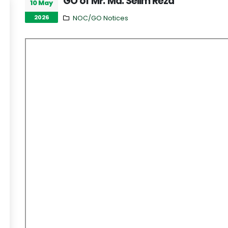
GO of Mr. Md. Selim Reza
10 May
2026
NOC/GO Notices