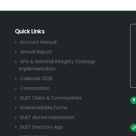
Quick Links
Account Manual
Annual Report
APA & National Integrity Strategy
Implementation
Calendar 2026
Convocation
DUET Clubs & Communities
Downloadable Forms
DUET Alumni Association
DUET Directory App