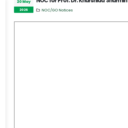
NOC for Prof. Dr. Khurshida Sharmin
20 May
2026
NOC/GO Notices