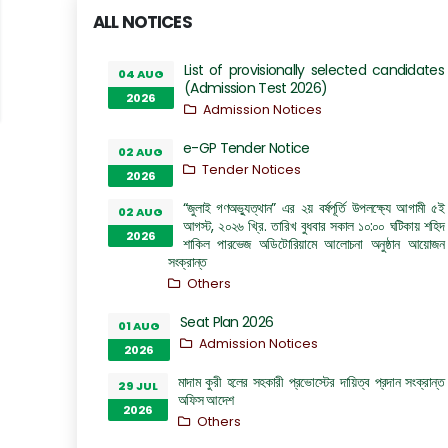
ALL NOTICES
List of provisionally selected candidates
04 AUG
(Admission Test 2026)
2026
Admission Notices
e-GP Tender Notice
02 AUG
Tender Notices
2026
“জুলাই গণঅভ্যুত্থান” এর ২য় বর্ষপূর্তি উপলক্ষ্যে আগামী ৫ই
02 AUG
আগস্ট, ২০২৬ খ্রি. তারিখ বুধবার সকাল ১০:০০ ঘটিকায় শহিদ
2026
শাকিল পারভেজ অডিটোরিয়ামে আলোচনা অনুষ্ঠান আয়োজন
সংক্রান্ত
Others
Seat Plan 2026
01 AUG
Admission Notices
2026
মাদাম কুরী হলের সহকারী প্রভোস্টের দায়িত্ব প্রদান সংক্রান্ত
29 JUL
অফিস আদেশ
2026
Others