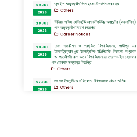
জুলাই গণঅভ্যুত্থান দিবস ২০২৬ উদযাপন সংক্রান্ত
29 JUL
Others
2026
সিনিয়র অফিস এ্যসিসটেন্ট কাম কম্পিউটার অপারেটর (কনভার্টিবল)
28 JUL
পদে অভ্যন্তরীণ নিয়োগ বিজ্ঞপ্তি
2026
Career Notices
ঢাকা প্রকৌশল ও প্রযুক্তি বিশ্ববিদ্যালয়, গাজীপুর এর
28 JUL
ইলেকট্রিক্যাল এন্ড ইলেকট্রনিক ইঞ্জিনিয়ারিং বিভাগের অধ্যাপক
2026
ড. প্রকৌশলী রুমা অত্র বিশ্ববিদ্যালয়ের প্রো-ভাইস চ্যান্সেলর
পদে যোগদান সংক্রান্ত বিজ্ঞপ্তি
Others
হল কল ইমার্জেন্সীতে দায়িত্বরত চিকিৎসকদের নামের তালিকা
27 JUL
Others
2026
“জুলাই গণঅভ্যুত্থান দিবস ২০২৬” পালন উপলক্ষ্যে গঠিত কমিটির
26 JUL
অফিস আদেশ
2026
Others
GO of Prof. Dr. Biplov Kumar Roy
22 JUL
NOC/GO Notices
2026