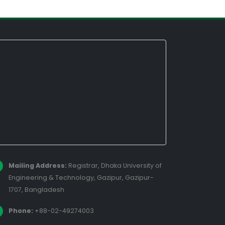
Mailing Address:
Registrar, Dhaka University of
Engineering & Technology, Gazipur, Gazipur-
1707, Bangladesh
Phone:
+88-02-49274003