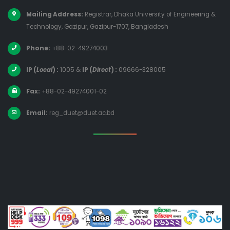
Mailing Address:
Registrar, Dhaka University of Engineering &
Technology, Gazipur, Gazipur-1707, Bangladesh
Phone:
+88-02-49274003
IP (
Local
) :
1005
&
IP (
Direct
) :
09666-328005
Fax:
+88-02-49274001-02
Email:
reg_duet@duet.ac.bd