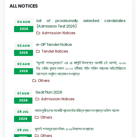
ALL NOTICES
List of provisionally selected candidates
04 AUG
(Admission Test 2026)
2026
Admission Notices
e-GP Tender Notice
02 AUG
Tender Notices
2026
“জুলাই গণঅভ্যুত্থান” এর ২য় বর্ষপূর্তি উপলক্ষ্যে আগামী ৫ই আগস্ট, ২০২৬
02 AUG
খ্রি. তারিখ বুধবার সকাল ১০:০০ ঘটিকায় শহিদ শাকিল পারভেজ অডিটোরিয়ামে
2026
আলোচনা অনুষ্ঠান আয়োজন সংক্রান্ত
Others
Seat Plan 2026
01 AUG
Admission Notices
2026
মাদাম কুরী হলের সহকারী প্রভোস্টের দায়িত্ব প্রদান সংক্রান্ত অফিস আদেশ
29 JUL
Others
2026
জুলাই গণঅভ্যুত্থান দিবস ২০২৬ উদযাপন সংক্রান্ত
29 JUL
Others