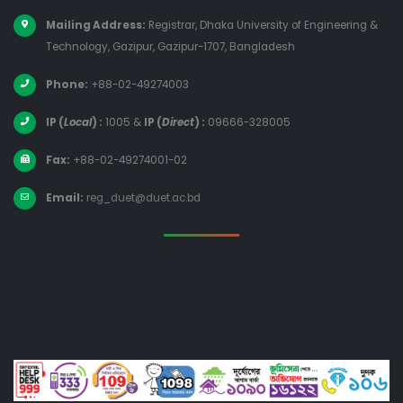
Mailing Address:
Registrar, Dhaka University of Engineering &
Technology, Gazipur, Gazipur-1707, Bangladesh
Phone:
+88-02-49274003
IP (
Local
) :
1005
&
IP (
Direct
) :
09666-328005
Fax:
+88-02-49274001-02
Email:
reg_duet@duet.ac.bd