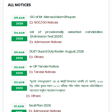
ALL NOTICES
GO of Mr. Merazul Islam Bhuyan
09 AUG
NOC/GO Notices
2026
List of provisionally selected candidates
04 AUG
(Admission Test 2026)
2026
Admission Notices
DUET Guard Duty Roster: August, 2026
03 AUG
Others
2026
e-GP Tender Notice
02 AUG
Tender Notices
2026
“জুলাই গণঅভ্যুত্থান” এর ২য় বর্ষপূর্তি উপলক্ষ্যে আগামী ৫ই আগস্ট, ২০২৬
02 AUG
খ্রি. তারিখ বুধবার সকাল ১০:০০ ঘটিকায় শহিদ শাকিল পারভেজ অডিটোরিয়ামে
2026
আলোচনা অনুষ্ঠান আয়োজন সংক্রান্ত
Others
Seat Plan 2026
01 AUG
Admission Notices