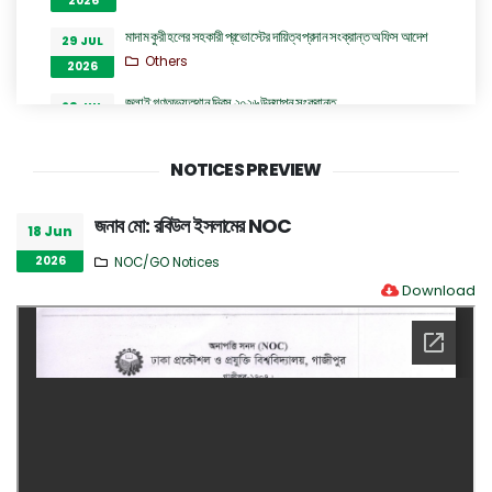
2026
মাদাম কুরী হলের সহকারী প্রভোস্টের দায়িত্ব প্রদান সংক্রান্ত অফিস আদেশ
29 JUL
Others
2026
জুলাই গণঅভ্যুত্থান দিবস ২০২৬ উদযাপন সংক্রান্ত
29 JUL
Others
2026
সিনিয়র অফিস এ্যসিসটেন্ট কাম কম্পিউটার অপারেটর (কনভার্টিবল) পদে
NOTICES PREVIEW
28 JUL
অভ্যন্তরীণ নিয়োগ বিজ্ঞপ্তি
2026
Career Notices
জনাব মো: রবিউল ইসলামের NOC
18 Jun
ঢাকা প্রকৌশল ও প্রযুক্তি বিশ্ববিদ্যালয়, গাজীপুর এর ইলেকট্রিক্যাল এন্ড
28 JUL
2026
NOC/GO Notices
ইলেকট্রনিক ইঞ্জিনিয়ারিং বিভাগের অধ্যাপক ড. প্রকৌশলী রুমা অত্র
2026
Download
বিশ্ববিদ্যালয়ের প্রো-ভাইস চ্যান্সেলর পদে যোগদান সংক্রান্ত বিজ্ঞপ্তি
Others
হল কল ইমার্জেন্সীতে দায়িত্বরত চিকিৎসকদের নামের তালিকা
27 JUL
Others
2026
“জুলাই গণঅভ্যুত্থান দিবস ২০২৬” পালন উপলক্ষ্যে গঠিত কমিটির অফিস আদেশ
26 JUL
Others
2026
GO of Prof. Dr. Biplov Kumar Roy