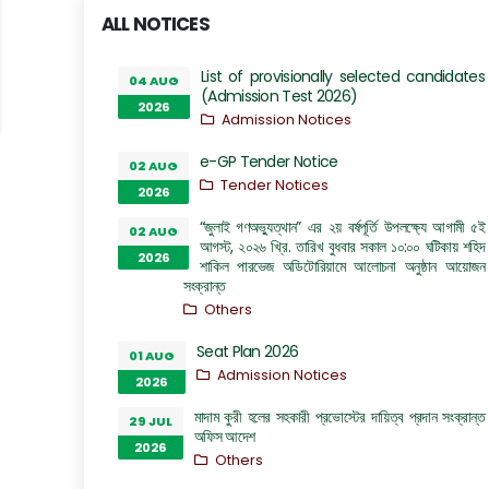
ALL NOTICES
List of provisionally selected candidates
04 AUG
(Admission Test 2026)
2026
Admission Notices
e-GP Tender Notice
02 AUG
Tender Notices
2026
“জুলাই গণঅভ্যুত্থান” এর ২য় বর্ষপূর্তি উপলক্ষ্যে আগামী ৫ই
02 AUG
আগস্ট, ২০২৬ খ্রি. তারিখ বুধবার সকাল ১০:০০ ঘটিকায় শহিদ
2026
শাকিল পারভেজ অডিটোরিয়ামে আলোচনা অনুষ্ঠান আয়োজন
সংক্রান্ত
Others
Seat Plan 2026
01 AUG
Admission Notices
2026
মাদাম কুরী হলের সহকারী প্রভোস্টের দায়িত্ব প্রদান সংক্রান্ত
29 JUL
অফিস আদেশ
2026
Others