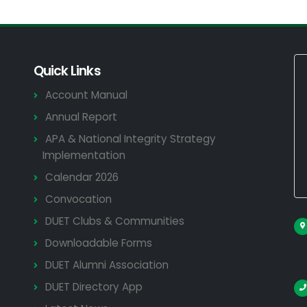
Quick Links
Account Manual
Annual Report
APA & National Integrity Strategy
Implementation
Calendar 2026
Convocation
DUET Clubs & Communities
Downloadable Forms
DUET Alumni Association
DUET Directory App