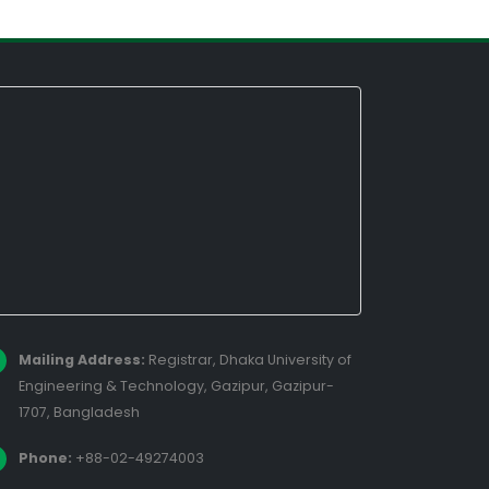
Mailing Address:
Registrar, Dhaka University of
Engineering & Technology, Gazipur, Gazipur-
1707, Bangladesh
Phone:
+88-02-49274003