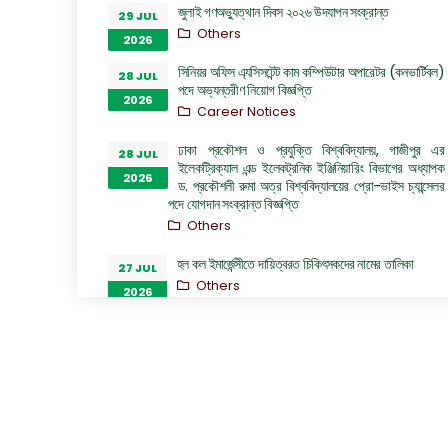
জুলাই গণঅভ্যুত্থান দিবস ২০২৬ উদযাপন সংক্রান্ত
29 JUL
Others
2026
সিনিয়র অফিস এ্যসিসটেন্ট কাম কম্পিউটার অপারেটর (কনভার্টিবল)
28 JUL
পদে অভ্যন্তরীণ নিয়োগ বিজ্ঞপ্তি
2026
Career Notices
ঢাকা প্রকৌশল ও প্রযুক্তি বিশ্ববিদ্যালয়, গাজীপুর এর
28 JUL
ইলেকট্রিক্যাল এন্ড ইলেকট্রনিক ইঞ্জিনিয়ারিং বিভাগের অধ্যাপক
2026
ড. প্রকৌশলী রুমা অত্র বিশ্ববিদ্যালয়ের প্রো-ভাইস চ্যান্সেলর
পদে যোগদান সংক্রান্ত বিজ্ঞপ্তি
Others
হল কল ইমার্জেন্সীতে দায়িত্বরত চিকিৎসকদের নামের তালিকা
27 JUL
Others
2026
“জুলাই গণঅভ্যুত্থান দিবস ২০২৬” পালন উপলক্ষ্যে গঠিত কমিটির
26 JUL
অফিস আদেশ
2026
Others
GO of Prof. Dr. Biplov Kumar Roy
22 JUL
NOC/GO Notices
2026