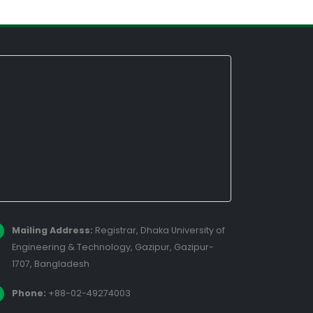
Mailing Address:
Registrar, Dhaka University of
Engineering & Technology, Gazipur, Gazipur-
1707, Bangladesh
Phone:
+88-02-49274003