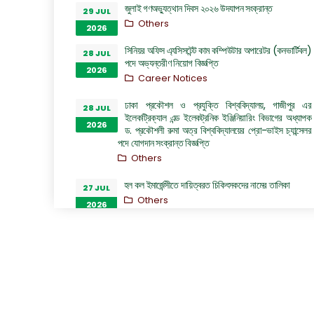
জুলাই গণঅভ্যুত্থান দিবস ২০২৬ উদযাপন সংক্রান্ত
29 JUL
Others
2026
সিনিয়র অফিস এ্যসিসটেন্ট কাম কম্পিউটার অপারেটর (কনভার্টিবল)
28 JUL
পদে অভ্যন্তরীণ নিয়োগ বিজ্ঞপ্তি
2026
Career Notices
ঢাকা প্রকৌশল ও প্রযুক্তি বিশ্ববিদ্যালয়, গাজীপুর এর
28 JUL
ইলেকট্রিক্যাল এন্ড ইলেকট্রনিক ইঞ্জিনিয়ারিং বিভাগের অধ্যাপক
2026
ড. প্রকৌশলী রুমা অত্র বিশ্ববিদ্যালয়ের প্রো-ভাইস চ্যান্সেলর
পদে যোগদান সংক্রান্ত বিজ্ঞপ্তি
Others
হল কল ইমার্জেন্সীতে দায়িত্বরত চিকিৎসকদের নামের তালিকা
27 JUL
Others
2026
“জুলাই গণঅভ্যুত্থান দিবস ২০২৬” পালন উপলক্ষ্যে গঠিত কমিটির
26 JUL
অফিস আদেশ
2026
Others
GO of Prof. Dr. Biplov Kumar Roy
22 JUL
NOC/GO Notices
2026