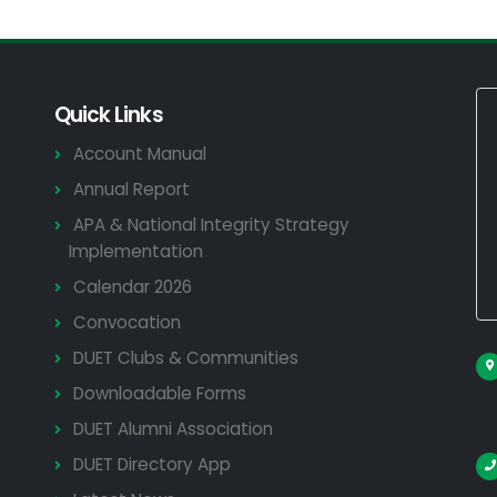
Quick Links
Account Manual
Annual Report
APA & National Integrity Strategy
Implementation
Calendar 2026
Convocation
DUET Clubs & Communities
Downloadable Forms
DUET Alumni Association
DUET Directory App