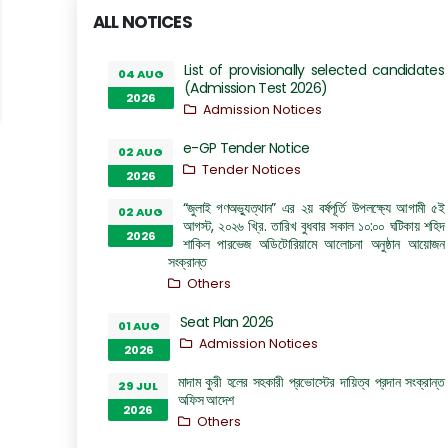
ALL NOTICES
List of provisionally selected candidates
04 AUG
(Admission Test 2026)
2026
Admission Notices
e-GP Tender Notice
02 AUG
Tender Notices
2026
“জুলাই গণঅভ্যুত্থান” এর ২য় বর্ষপূর্তি উপলক্ষ্যে আগামী ৫ই
02 AUG
আগস্ট, ২০২৬ খ্রি. তারিখ বুধবার সকাল ১০:০০ ঘটিকায় শহিদ
2026
শাকিল পারভেজ অডিটোরিয়ামে আলোচনা অনুষ্ঠান আয়োজন
সংক্রান্ত
Others
Seat Plan 2026
01 AUG
Admission Notices
2026
মাদাম কুরী হলের সহকারী প্রভোস্টের দায়িত্ব প্রদান সংক্রান্ত
29 JUL
অফিস আদেশ
2026
Others