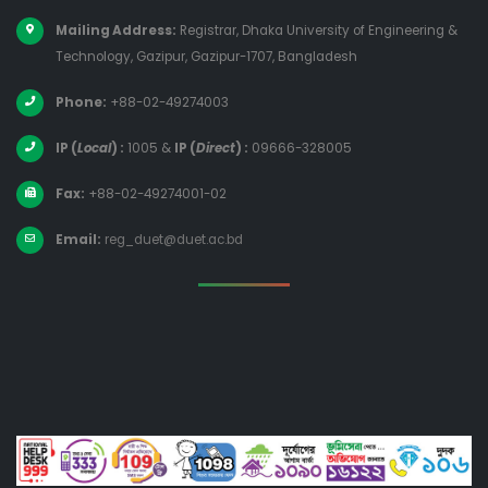
Mailing Address:
Registrar, Dhaka University of Engineering &
Technology, Gazipur, Gazipur-1707, Bangladesh
Phone:
+88-02-49274003
IP (
Local
) :
1005
&
IP (
Direct
) :
09666-328005
Fax:
+88-02-49274001-02
Email:
reg_duet@duet.ac.bd