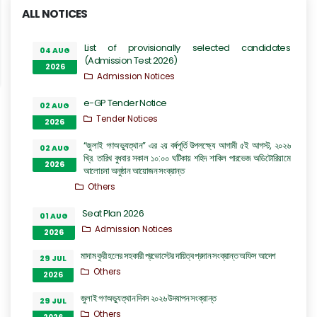
ALL NOTICES
List of provisionally selected candidates
04 AUG
(Admission Test 2026)
2026
Admission Notices
e-GP Tender Notice
02 AUG
Tender Notices
2026
“জুলাই গণঅভ্যুত্থান” এর ২য় বর্ষপূর্তি উপলক্ষ্যে আগামী ৫ই আগস্ট, ২০২৬
02 AUG
খ্রি. তারিখ বুধবার সকাল ১০:০০ ঘটিকায় শহিদ শাকিল পারভেজ অডিটোরিয়ামে
2026
আলোচনা অনুষ্ঠান আয়োজন সংক্রান্ত
Others
Seat Plan 2026
01 AUG
Admission Notices
2026
মাদাম কুরী হলের সহকারী প্রভোস্টের দায়িত্ব প্রদান সংক্রান্ত অফিস আদেশ
29 JUL
Others
2026
জুলাই গণঅভ্যুত্থান দিবস ২০২৬ উদযাপন সংক্রান্ত
29 JUL
Others