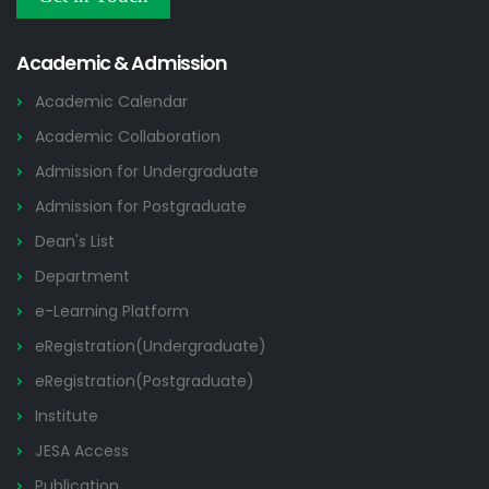
Research and Academic Committee এর নোটিশ
22 JUL
Others
2026
Academic & Admission
Academic Calendar
Academic Collaboration
Admission for Undergraduate
Admission for Postgraduate
Dean's List
Department
e-Learning Platform
eRegistration(Undergraduate)
eRegistration(Postgraduate)
Institute
JESA Access
Publication