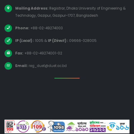
Mailing Address:
Registrar, Dhaka University of Engineering &
Technology, Gazipur, Gazipur-1707, Bangladesh
Phone:
+88-02-49274003
IP (
Local
) :
1005
&
IP (
Direct
) :
09666-328005
Fax:
+88-02-49274001-02
Email:
reg_duet@duet.ac.bd