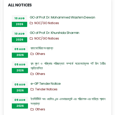
ALL NOTICES
GO of Prof. Dr. Mohammed Washim Dewan
10 AUG
NOC/GO Notices
2026
GO of Prof. Dr. Khurshida Sharmin
10 AUG
NOC/GO Notices
2026
ক্যাফেটেরিয়া সংক্রান্ত
09 AUG
Others
2026
শব্দ দূষণ ও পরিষ্কার পরিচ্ছন্নতা সম্পর্কে সচেতনতামূলক শর্ট রিল তৈরীর
09 AUG
প্রতিযোগিতা
2026
Others
e-GP Tender Notice
09 AUG
Tender Notices
2026
ইনস্টিটিউট অব ওয়াটার এন্ড এনভায়রনমেন্ট এর পরিচালক-এর দায়িত্ব প্রদান
09 AUG
সংক্রান্ত
2026
Others