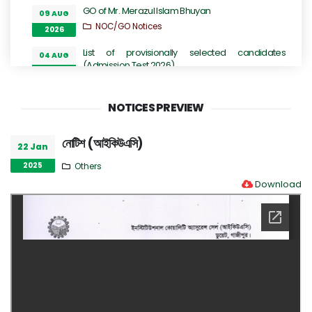
GO of Mr. Merazul Islam Bhuyan
09 AUG
NOC/GO Notices
2026
List of provisionally selected candidates
04 AUG
(Admission Test 2026)
2026
Admission Notices
DUET Guard Duty Roster: August, 2026
NOTICES PREVIEW
03 AUG
Others
2026
নোটিশ (আইকিউএসি)
22 Jan
e-GP Tender Notice
02 AUG
Tender Notices
2025
Others
2026
Download
“জুলাই গণঅভ্যুত্থান” এর ২য় বর্ষপূর্তি উপলক্ষ্যে আগামী ৫ই আগস্ট, ২০২৬
02 AUG
খ্রি. তারিখ বুধবার সকাল ১০:০০ ঘটিকায় শহিদ শাকিল পারভেজ অডিটোরিয়ামে
2026
আলোচনা অনুষ্ঠান আয়োজন সংক্রান্ত
Others
Seat Plan 2026
01 AUG
Admission Notices
2026
মাদাম কুরী হলের সহকারী প্রভোস্টের দায়িত্ব প্রদান সংক্রান্ত অফিস আদেশ
29 JUL