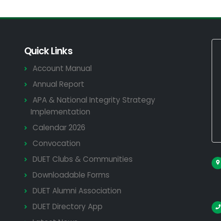
Quick Links
Account Manual
Annual Report
APA & National Integrity Strategy
Implementation
Calendar 2026
Convocation
DUET Clubs & Communities
Downloadable Forms
DUET Alumni Association
DUET Directory App