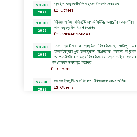
জুলাই গণঅভ্যুত্থান দিবস ২০২৬ উদযাপন সংক্রান্ত
29 JUL
Others
2026
সিনিয়র অফিস এ্যসিসটেন্ট কাম কম্পিউটার অপারেটর (কনভার্টিবল)
28 JUL
পদে অভ্যন্তরীণ নিয়োগ বিজ্ঞপ্তি
2026
Career Notices
ঢাকা প্রকৌশল ও প্রযুক্তি বিশ্ববিদ্যালয়, গাজীপুর এর
28 JUL
ইলেকট্রিক্যাল এন্ড ইলেকট্রনিক ইঞ্জিনিয়ারিং বিভাগের অধ্যাপক
2026
ড. প্রকৌশলী রুমা অত্র বিশ্ববিদ্যালয়ের প্রো-ভাইস চ্যান্সেলর
পদে যোগদান সংক্রান্ত বিজ্ঞপ্তি
Others
হল কল ইমার্জেন্সীতে দায়িত্বরত চিকিৎসকদের নামের তালিকা
27 JUL
Others
2026
“জুলাই গণঅভ্যুত্থান দিবস ২০২৬” পালন উপলক্ষ্যে গঠিত কমিটির
26 JUL
অফিস আদেশ
2026
Others
GO of Prof. Dr. Biplov Kumar Roy
22 JUL
NOC/GO Notices
2026