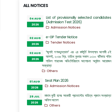
ALL NOTICES
List of provisionally selected candidates
04 AUG
(Admission Test 2026)
2026
Admission Notices
e-GP Tender Notice
02 AUG
Tender Notices
2026
“জুলাই গণঅভ্যুত্থান” এর ২য় বর্ষপূর্তি উপলক্ষ্যে আগামী ৫ই
02 AUG
আগস্ট, ২০২৬ খ্রি. তারিখ বুধবার সকাল ১০:০০ ঘটিকায় শহিদ
2026
শাকিল পারভেজ অডিটোরিয়ামে আলোচনা অনুষ্ঠান আয়োজন
সংক্রান্ত
Others
Seat Plan 2026
01 AUG
Admission Notices
2026
মাদাম কুরী হলের সহকারী প্রভোস্টের দায়িত্ব প্রদান সংক্রান্ত
29 JUL
অফিস আদেশ
2026
Others