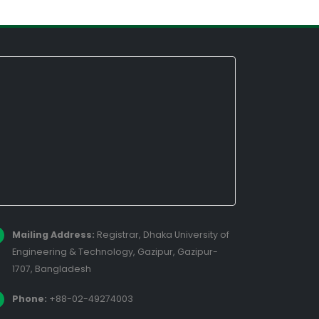
Mailing Address:
Registrar, Dhaka University of
Engineering & Technology, Gazipur, Gazipur-
1707, Bangladesh
Phone:
+88-02-49274003