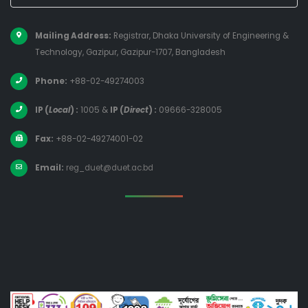
Mailing Address:
Registrar, Dhaka University of Engineering &
Technology, Gazipur, Gazipur-1707, Bangladesh
Phone:
+88-02-49274003
IP (
Local
) :
1005
&
IP (
Direct
) :
09666-328005
Fax:
+88-02-49274001-02
Email:
reg_duet@duet.ac.bd