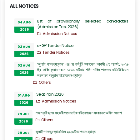
ALL NOTICES
List of provisionally selected candidates
04 AUG
(Admission Test 2026)
2026
Admission Notices
e-GP Tender Notice
02 AUG
Tender Notices
2026
“জুলাই গণঅভ্যুত্থান” এর ২য় বর্ষপূর্তি উপলক্ষ্যে আগামী ৫ই আগস্ট, ২০২৬
02 AUG
খ্রি. তারিখ বুধবার সকাল ১০:০০ ঘটিকায় শহিদ শাকিল পারভেজ অডিটোরিয়ামে
2026
আলোচনা অনুষ্ঠান আয়োজন সংক্রান্ত
Others
Seat Plan 2026
01 AUG
Admission Notices
2026
মাদাম কুরী হলের সহকারী প্রভোস্টের দায়িত্ব প্রদান সংক্রান্ত অফিস আদেশ
29 JUL
Others
2026
জুলাই গণঅভ্যুত্থান দিবস ২০২৬ উদযাপন সংক্রান্ত
29 JUL
Others