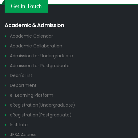
Others
Get in Touch
2026
Academic & Admission
Academic Calendar
Academic Collaboration
Admission for Undergraduate
Admission for Postgraduate
Dean's List
Department
e-Learning Platform
eRegistration(Undergraduate)
eRegistration(Postgraduate)
Institute
JESA Access