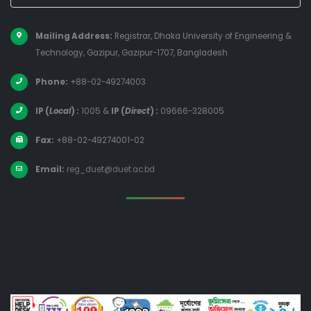
Mailing Address:
Registrar, Dhaka University of Engineering &
Technology, Gazipur, Gazipur-1707, Bangladesh
Phone:
+88-02-49274003
IP (
Local
) :
1005
&
IP (
Direct
) :
09666-328005
Fax:
+88-02-49274001-02
Email:
reg_duet@duet.ac.bd