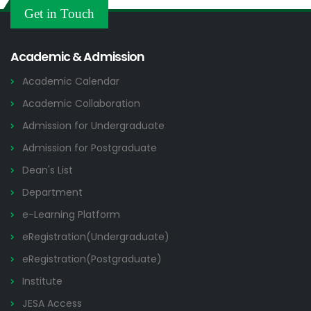
Others
Get in Touch
2026
Academic & Admission
Academic Calendar
Academic Collaboration
Admission for Undergraduate
Admission for Postgraduate
Dean's List
Department
e-Learning Platform
eRegistration(Undergraduate)
eRegistration(Postgraduate)
Institute
JESA Access