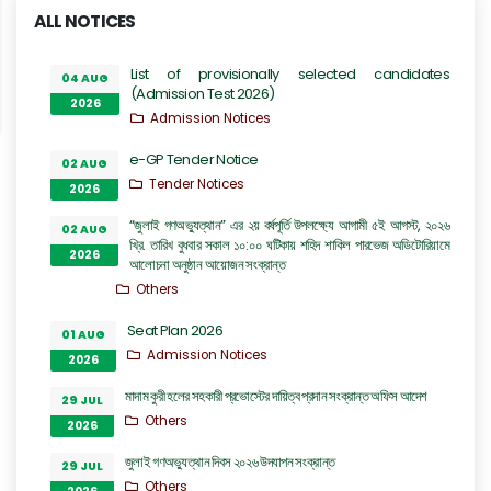
ALL NOTICES
List of provisionally selected candidates
04 AUG
(Admission Test 2026)
2026
Admission Notices
e-GP Tender Notice
02 AUG
Tender Notices
2026
“জুলাই গণঅভ্যুত্থান” এর ২য় বর্ষপূর্তি উপলক্ষ্যে আগামী ৫ই আগস্ট, ২০২৬
02 AUG
খ্রি. তারিখ বুধবার সকাল ১০:০০ ঘটিকায় শহিদ শাকিল পারভেজ অডিটোরিয়ামে
2026
আলোচনা অনুষ্ঠান আয়োজন সংক্রান্ত
Others
Seat Plan 2026
01 AUG
Admission Notices
2026
মাদাম কুরী হলের সহকারী প্রভোস্টের দায়িত্ব প্রদান সংক্রান্ত অফিস আদেশ
29 JUL
Others
2026
জুলাই গণঅভ্যুত্থান দিবস ২০২৬ উদযাপন সংক্রান্ত
29 JUL
Others