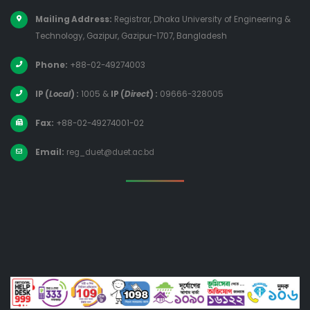
Mailing Address:
Registrar, Dhaka University of Engineering &
Technology, Gazipur, Gazipur-1707, Bangladesh
Phone:
+88-02-49274003
IP (
Local
) :
1005
&
IP (
Direct
) :
09666-328005
Fax:
+88-02-49274001-02
Email:
reg_duet@duet.ac.bd