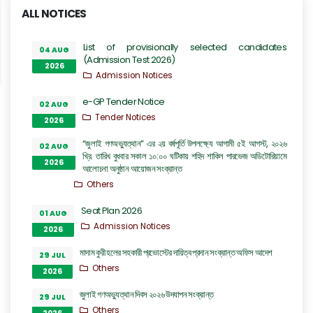
ALL NOTICES
List of provisionally selected candidates
04 AUG
(Admission Test 2026)
2026
Admission Notices
e-GP Tender Notice
02 AUG
Tender Notices
2026
“জুলাই গণঅভ্যুত্থান” এর ২য় বর্ষপূর্তি উপলক্ষ্যে আগামী ৫ই আগস্ট, ২০২৬
02 AUG
খ্রি. তারিখ বুধবার সকাল ১০:০০ ঘটিকায় শহিদ শাকিল পারভেজ অডিটোরিয়ামে
2026
আলোচনা অনুষ্ঠান আয়োজন সংক্রান্ত
Others
Seat Plan 2026
01 AUG
Admission Notices
2026
মাদাম কুরী হলের সহকারী প্রভোস্টের দায়িত্ব প্রদান সংক্রান্ত অফিস আদেশ
29 JUL
Others
2026
জুলাই গণঅভ্যুত্থান দিবস ২০২৬ উদযাপন সংক্রান্ত
29 JUL
Others