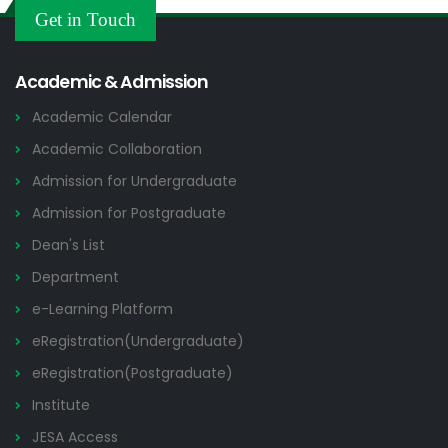
Others
Get in Touch
2026
Academic & Admission
Academic Calendar
Academic Collaboration
Admission for Undergraduate
Admission for Postgraduate
Dean's List
Department
e-Learning Platform
eRegistration(Undergraduate)
eRegistration(Postgraduate)
Institute
JESA Access