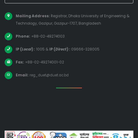
Mailing Address:
Registrar, Dhaka University of Engineering &
Technology, Gazipur, Gazipur-1707, Bangladesh
Phone:
+88-02-49274003
IP (
Local
) :
1005
&
IP (
Direct
) :
09666-328005
Fax:
+88-02-49274001-02
Email:
reg_duet@duet.ac.bd