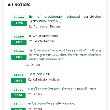
ALL NOTICES
List of provisionally selected candidates
04 AUG
(Admission Test 2026)
2026
Admission Notices
e-GP Tender Notice
02 AUG
Tender Notices
2026
“জুলাই গণঅভ্যুত্থান” এর ২য় বর্ষপূর্তি উপলক্ষ্যে আগামী ৫ই আগস্ট, ২০২৬
02 AUG
খ্রি. তারিখ বুধবার সকাল ১০:০০ ঘটিকায় শহিদ শাকিল পারভেজ অডিটোরিয়ামে
2026
আলোচনা অনুষ্ঠান আয়োজন সংক্রান্ত
Others
Seat Plan 2026
01 AUG
Admission Notices
2026
মাদাম কুরী হলের সহকারী প্রভোস্টের দায়িত্ব প্রদান সংক্রান্ত অফিস আদেশ
29 JUL
Others
2026
জুলাই গণঅভ্যুত্থান দিবস ২০২৬ উদযাপন সংক্রান্ত
29 JUL
Others