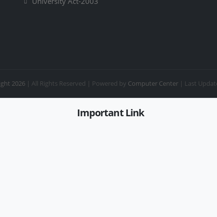
University Act-2003
ght 2026
| All Rights Reserved |
Powered by
Computer Center
| Last Updat
Important Link