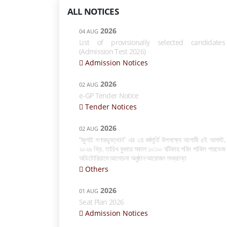
ALL NOTICES
2026
04 AUG
List of provisionally selected candidates
(Admission Test 2026)
Admission Notices
2026
02 AUG
e-GP Tender Notice
Tender Notices
2026
02 AUG
“জুলাই গণঅভ্যুত্থান” এর ২য় বর্ষপূর্তি উপলক্ষ্যে আগামী ৫ই আগস্ট,
২০২৬ খ্রি. তারিখ বুধবার সকাল ১০:০০ ঘটিকায় শহিদ শাকিল পারভেজ
অডিটোরিয়ামে আলোচনা অনুষ্ঠান আয়োজন সংক্রান্ত
Others
2026
01 AUG
Seat Plan 2026
Admission Notices