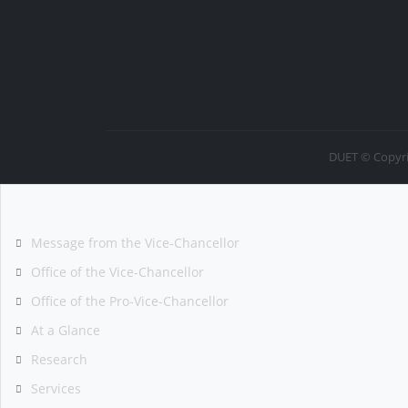
DUET © Copyri
Message from the Vice-Chancellor
Office of the Vice-Chancellor
Office of the Pro-Vice-Chancellor
At a Glance
Research
Services