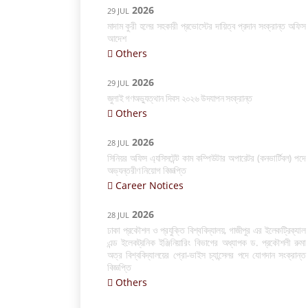
2026
29 JUL
মাদাম কুরী হলের সহকারী প্রভোস্টের দায়িত্ব প্রদান সংক্রান্ত অফিস
আদেশ
Others
2026
29 JUL
জুলাই গণঅভ্যুত্থান দিবস ২০২৬ উদযাপন সংক্রান্ত
Others
2026
28 JUL
সিনিয়র অফিস এ্যসিসটেন্ট কাম কম্পিউটার অপারেটর (কনভার্টিবল) পদে
অভ্যন্তরীণ নিয়োগ বিজ্ঞপ্তি
Career Notices
2026
28 JUL
ঢাকা প্রকৌশল ও প্রযুক্তি বিশ্ববিদ্যালয়, গাজীপুর এর ইলেকট্রিক্যাল
এন্ড ইলেকট্রনিক ইঞ্জিনিয়ারিং বিভাগের অধ্যাপক ড. প্রকৌশলী রুমা
অত্র বিশ্ববিদ্যালয়ের প্রো-ভাইস চ্যান্সেলর পদে যোগদান সংক্রান্ত
বিজ্ঞপ্তি
Others