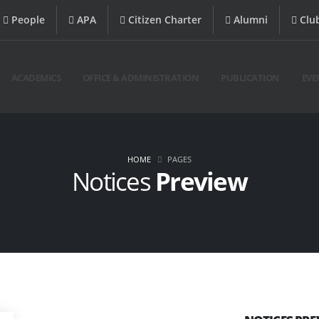
People
APA
Citizen Charter
Alumni
Clu
ACADEMICS
OFFICE & ADMINISTRATION
PUBLICATION
EVE
HOME
PAGES
Notices
Preview