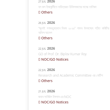
2026
27 JUL
হল কল ইমার্জেন্সীতে দায়িত্বরত চিকিৎসকদের নামের তালিকা
Others
2026
26 JUL
“জুলাই গণঅভ্যুত্থান দিবস ২০২৬” পালন উপলক্ষ্যে গঠিত কমিটির
অফিস আদেশ
Others
2026
22 JUL
GO of Prof. Dr. Biplov Kumar Roy
NOC/GO Notices
2026
22 JUL
Research and Academic Committee এর নোটিশ
Others
2026
21 JUL
জনাব সামিউল ইসলাম এর NOC
NOC/GO Notices