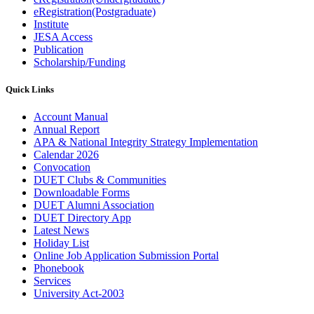
eRegistration(Postgraduate)
Institute
JESA Access
Publication
Scholarship/Funding
Quick Links
Account Manual
Annual Report
APA & National Integrity Strategy Implementation
Calendar 2026
Convocation
DUET Clubs & Communities
Downloadable Forms
DUET Alumni Association
DUET Directory App
Latest News
Holiday List
Online Job Application Submission Portal
Phonebook
Services
University Act-2003