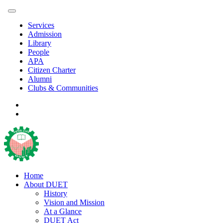
Services
Admission
Library
People
APA
Citizen Charter
Alumni
Clubs & Communities
Home
About DUET
History
Vision and Mission
At a Glance
DUET Act