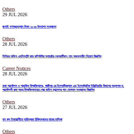
Others
29 JUL
2026
জুলাই গণঅভ্যুত্থান দিবস ২০২৬ উদযাপন সংক্রান্ত
Others
28 JUL
2026
সিনিয়র অফিস এ্যসিসটেন্ট কাম কম্পিউটার অপারেটর (কনভার্টিবল) পদে অভ্যন্তরীণ নিয়োগ বিজ্ঞপ্তি
Career Notices
28 JUL
2026
ঢাকা প্রকৌশল ও প্রযুক্তি বিশ্ববিদ্যালয়, গাজীপুর এর ইলেকট্রিক্যাল এন্ড ইলেকট্রনিক ইঞ্জিনিয়ারিং বিভাগের অধ্যাপক ড.
প্রকৌশলী রুমা অত্র বিশ্ববিদ্যালয়ের প্রো-ভাইস চ্যান্সেলর পদে যোগদান সংক্রান্ত বিজ্ঞপ্তি
Others
27 JUL
2026
হল কল ইমার্জেন্সীতে দায়িত্বরত চিকিৎসকদের নামের তালিকা
Others