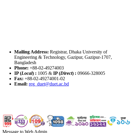
Mailing Address:
Registrar, Dhaka University of
Engineering & Technology, Gazipur, Gazipur-1707,
Bangladesh
Phone:
+88-02-49274003
IP (
Local
) :
1005
&
IP (
Direct
) :
09666-328005
Fax:
+88-02-49274001-02
Email:
reg_duet@duet.ac.bd
Message to Web Admin