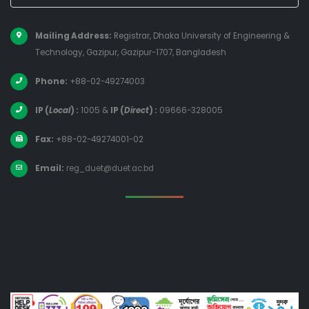
Mailing Address:
Registrar, Dhaka University of Engineering &
Technology, Gazipur, Gazipur-1707, Bangladesh
Phone:
+88-02-49274003
IP (
Local
) :
1005
&
IP (
Direct
) :
09666-328005
Fax:
+88-02-49274001-02
Email:
reg_duet@duet.ac.bd