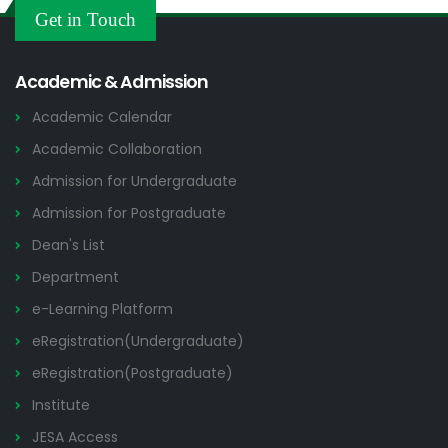
Others
Get in Touch
2026
Academic & Admission
Academic Calendar
Academic Collaboration
Admission for Undergraduate
Admission for Postgraduate
Dean's List
Department
e-Learning Platform
eRegistration(Undergraduate)
eRegistration(Postgraduate)
Institute
JESA Access