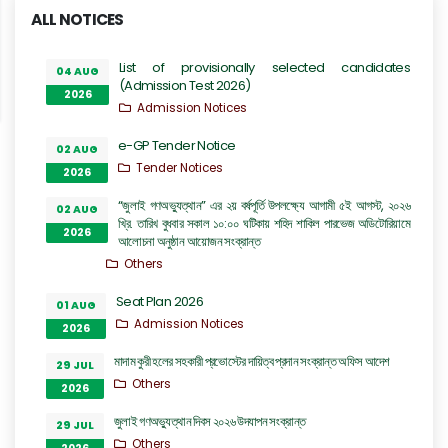
ALL NOTICES
List of provisionally selected candidates
04 AUG
(Admission Test 2026)
2026
Admission Notices
e-GP Tender Notice
02 AUG
Tender Notices
2026
“জুলাই গণঅভ্যুত্থান” এর ২য় বর্ষপূর্তি উপলক্ষ্যে আগামী ৫ই আগস্ট, ২০২৬
02 AUG
খ্রি. তারিখ বুধবার সকাল ১০:০০ ঘটিকায় শহিদ শাকিল পারভেজ অডিটোরিয়ামে
2026
আলোচনা অনুষ্ঠান আয়োজন সংক্রান্ত
Others
Seat Plan 2026
01 AUG
Admission Notices
2026
মাদাম কুরী হলের সহকারী প্রভোস্টের দায়িত্ব প্রদান সংক্রান্ত অফিস আদেশ
29 JUL
Others
2026
জুলাই গণঅভ্যুত্থান দিবস ২০২৬ উদযাপন সংক্রান্ত
29 JUL
Others