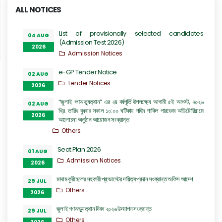
ALL NOTICES
List of provisionally selected candidates
04 AUG
(Admission Test 2026)
2026
Admission Notices
e-GP Tender Notice
02 AUG
Tender Notices
2026
“জুলাই গণঅভ্যুত্থান” এর ২য় বর্ষপূর্তি উপলক্ষ্যে আগামী ৫ই আগস্ট, ২০২৬
02 AUG
খ্রি. তারিখ বুধবার সকাল ১০:০০ ঘটিকায় শহিদ শাকিল পারভেজ অডিটোরিয়ামে
2026
আলোচনা অনুষ্ঠান আয়োজন সংক্রান্ত
Others
Seat Plan 2026
01 AUG
Admission Notices
2026
মাদাম কুরী হলের সহকারী প্রভোস্টের দায়িত্ব প্রদান সংক্রান্ত অফিস আদেশ
29 JUL
Others
2026
জুলাই গণঅভ্যুত্থান দিবস ২০২৬ উদযাপন সংক্রান্ত
29 JUL
Others