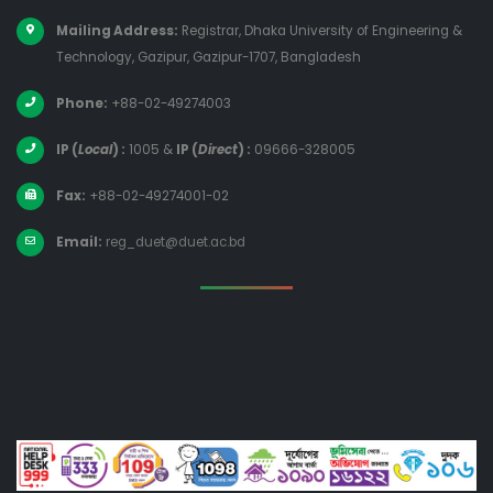
Mailing Address:
Registrar, Dhaka University of Engineering &
Technology, Gazipur, Gazipur-1707, Bangladesh
Phone:
+88-02-49274003
IP (
Local
) :
1005
&
IP (
Direct
) :
09666-328005
Fax:
+88-02-49274001-02
Email:
reg_duet@duet.ac.bd