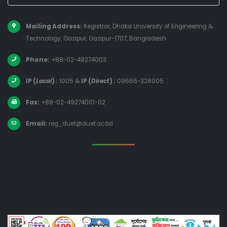
Mailing Address:
Registrar, Dhaka University of Engineering &
Technology, Gazipur, Gazipur-1707, Bangladesh
Phone:
+88-02-49274003
IP (
Local
) :
1005
&
IP (
Direct
) :
09666-328005
Fax:
+88-02-49274001-02
Email:
reg_duet@duet.ac.bd