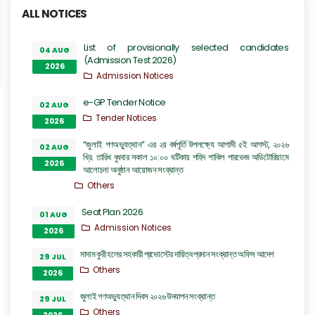
ALL NOTICES
List of provisionally selected candidates
04 AUG
(Admission Test 2026)
2026
Admission Notices
e-GP Tender Notice
02 AUG
Tender Notices
2026
“জুলাই গণঅভ্যুত্থান” এর ২য় বর্ষপূর্তি উপলক্ষ্যে আগামী ৫ই আগস্ট, ২০২৬
02 AUG
খ্রি. তারিখ বুধবার সকাল ১০:০০ ঘটিকায় শহিদ শাকিল পারভেজ অডিটোরিয়ামে
2026
আলোচনা অনুষ্ঠান আয়োজন সংক্রান্ত
Others
Seat Plan 2026
01 AUG
Admission Notices
2026
মাদাম কুরী হলের সহকারী প্রভোস্টের দায়িত্ব প্রদান সংক্রান্ত অফিস আদেশ
29 JUL
Others
2026
জুলাই গণঅভ্যুত্থান দিবস ২০২৬ উদযাপন সংক্রান্ত
29 JUL
Others