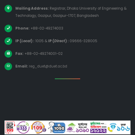
Mailing Address:
Registrar, Dhaka University of Engineering &
Technology, Gazipur, Gazipur-1707, Bangladesh
Phone:
+88-02-49274003
IP (
Local
) :
1005
&
IP (
Direct
) :
09666-328005
Fax:
+88-02-49274001-02
Email:
reg_duet@duet.ac.bd