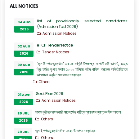
ALL NOTICES
List of provisionally selected candidates
04 AUG
(Admission Test 2026)
2026
Admission Notices
e-GP Tender Notice
02 AUG
Tender Notices
2026
“জুলাই গণঅভ্যুত্থান” এর ২য় বর্ষপূর্তি উপলক্ষ্যে আগামী ৫ই আগস্ট, ২০২৬
02 AUG
খ্রি. তারিখ বুধবার সকাল ১০:০০ ঘটিকায় শহিদ শাকিল পারভেজ অডিটোরিয়ামে
2026
আলোচনা অনুষ্ঠান আয়োজন সংক্রান্ত
Others
Seat Plan 2026
01 AUG
Admission Notices
2026
মাদাম কুরী হলের সহকারী প্রভোস্টের দায়িত্ব প্রদান সংক্রান্ত অফিস আদেশ
29 JUL
Others
2026
জুলাই গণঅভ্যুত্থান দিবস ২০২৬ উদযাপন সংক্রান্ত
29 JUL
Others